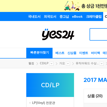
국내도서
외국도서
중고샵
eBook
크레마클럽
C
빠른분야찾기
베스트
신상품
이벤트
바이백
매
웰컴
CD/LP
가요
뮤직어워드 수상...
2017 M
CD/LP
상품 (20)
LP(Vinyl) 전문관