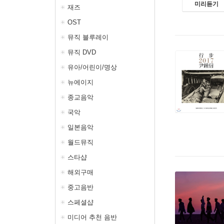
미리듣기
재즈
OST
뮤직 블루레이
뮤직 DVD
유아/어린이/명상
뉴에이지
종교음악
국악
일본음악
월드뮤직
스타샵
해외구매
중고음반
스페셜샵
미디어 추천 음반