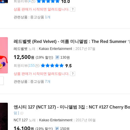
10.0
회원리뷰
(
4
건)
상품 판매가 시작되면 알려드립니다.
관련상품 :
중고상품
1개
레드벨벳 (Red Velvet) - 여름 미니앨범 : The Red Summer
레드벨벳
노래
Kakao Entertainment
2017년 07월
12,500
원
19
%
130원
9.5
회원리뷰
(
155
건)
상품 판매가 시작되면 알려드립니다.
관련상품 :
중고상품
7개
엔시티 127 (NCT 127) - 미니앨범 3집 : NCT #127 Cherry B
덤
]
NCT 127
노래
Kakao Entertainment
2017년 06월
14,100
원
19
%
150원