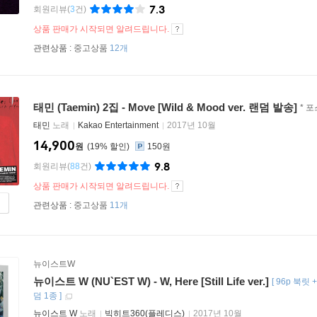
7.3
회원리뷰
(
3
건)
상품 판매가 시작되면 알려드립니다.
관련상품 :
중고상품
12개
태민 (Taemin) 2집 - Move [Wild & Mood ver. 랜덤 발송]
* 
태민
노래
Kakao Entertainment
2017년 10월
14,900
원
19
%
150원
9.8
회원리뷰
(
88
건)
상품 판매가 시작되면 알려드립니다.
관련상품 :
중고상품
11개
뉴이스트W
뉴이스트 W (NU`EST W) - W, Here [Still Life ver.]
[
96p 북릿
덤 1종
]
뉴이스트 W
노래
빅히트360(플레디스)
2017년 10월