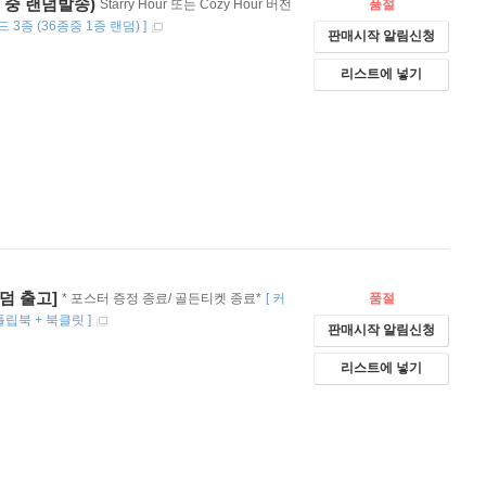
(2종 중 랜덤발송)
Starry Hour 또는 Cozy Hour 버전
품절
드 3종 (36종중 1종 랜덤)
]
판매시작 알림신청
리스트에 넣기
[랜덤 출고]
* 포스터 증정 종료/ 골든티켓 종료*
[
커
품절
 플립북 + 북클릿
]
판매시작 알림신청
리스트에 넣기