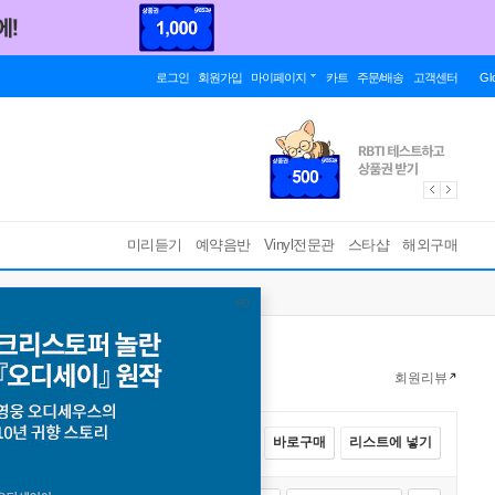
로그인
회원가입
마이페이지
카트
주문/배송
고객센터
Gl
미리듣기
예약음반
Vinyl전문관
스타샵
해외구매
회원리뷰
전체선택
카트에 넣기
바로구매
리스트에 넣기