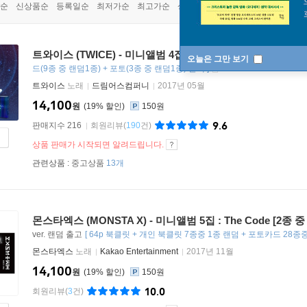
순
신상품순
등록일순
최저가순
최고가순
상품명순
트와이스 (TWICE) - 미니앨범 4집 : Signal [3종 버전 랜덤 발
오늘은 그만 보기
드(9종 중 랜덤1종) + 포토(3종 중 랜덤1종) 온팩
]
트와이스
노래
드림어스컴퍼니
2017년 05월
14,100
원
19
%
150원
9.6
판매지수 216
회원리뷰
(
190
건)
상품 판매가 시작되면 알려드립니다.
관련상품 :
중고상품
13개
몬스타엑스 (MONSTA X) - 미니앨범 5집 : The Code [2종 
ver. 랜덤 출고
[
64p 북클릿 + 개인 북클릿 7종중 1종 랜덤 + 포토카드 28종
몬스타엑스
노래
Kakao Entertainment
2017년 11월
14,100
원
19
%
150원
10.0
회원리뷰
(
3
건)