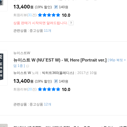
13,400
원
19
%
140원
10.0
회원리뷰
(
31
건)
상품 판매가 시작되면 알려드립니다.
관련상품 :
중고상품
11개
뉴이스트W
뉴이스트 W (NU`EST W) - W, Here [Portrait ver.]
[
96p 북릿 
덤 1종
]
뉴이스트 W
노래
빅히트360(플레디스)
2017년 10월
13,400
원
19
%
140원
10.0
회원리뷰
(
20
건)
관련상품 :
중고상품
12개