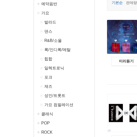
기본순
판매량
예약음반
가요
발라드
댄스
R&B/소울
록/인디록/메탈
힙합
미리듣기
일렉트로닉
포크
재즈
성인/트롯트
가요 컴필레이션
클래식
POP
ROCK