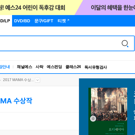
D/LP
DVD/BD
문구
/GIFT
티켓
장안내
채널예스
사락
예스펀딩
클래스24
독서유형검사
RBTI Lab
독서유형검사
2017 MAMA 수상...
AMA 수상작