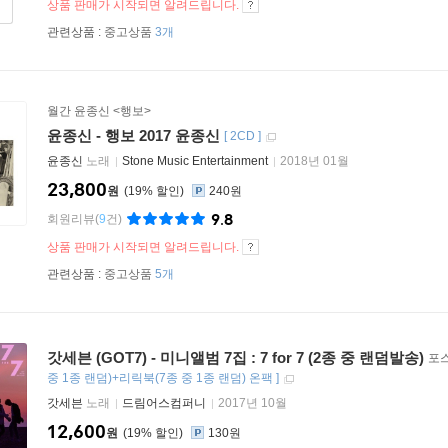
상품 판매가 시작되면 알려드립니다.
관련상품 :
중고상품
3개
월간 윤종신 <행보>
윤종신 - 행보 2017 윤종신
[
2CD
]
윤종신
노래
Stone Music Entertainment
2018년 01월
23,800
원
19
%
240원
9.8
회원리뷰
(
9
건)
상품 판매가 시작되면 알려드립니다.
관련상품 :
중고상품
5개
갓세븐 (GOT7) - 미니앨범 7집 : 7 for 7 (2종 중 랜덤발송)
포스
중 1종 랜덤)+리릭북(7종 중 1종 랜덤) 온팩
]
갓세븐
노래
드림어스컴퍼니
2017년 10월
12,600
원
19
%
130원