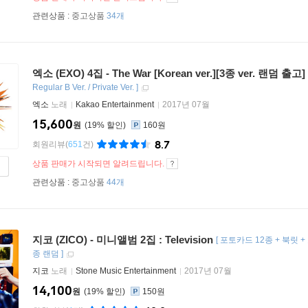
관련상품 :
중고상품
34개
엑소 (EXO) 4집 - The War [Korean ver.][3종 ver. 랜덤 출고]
Regular B Ver. / Private Ver.
]
엑소
노래
Kakao Entertainment
2017년 07월
15,600
원
19
%
160원
8.7
회원리뷰
(
651
건)
상품 판매가 시작되면 알려드립니다.
관련상품 :
중고상품
44개
지코 (ZICO) - 미니앨범 2집 : Television
[
포토카드 12종 + 북릿 
종 랜덤
]
지코
노래
Stone Music Entertainment
2017년 07월
14,100
원
19
%
150원