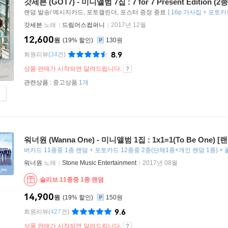
갓세븐 (GOT7) - 미니앨범 7집 : 7 for 7 Present Edition 
랜덤 발송/ 메시지카드, 포토캘린더, 포스터 증정 종료
[
16p 가사집 + 포토카
갓세븐
노래
드림어스컴퍼니
2017년 12월
12,600
원
19
%
130원
8.9
회원리뷰
(
34
건)
상품 판매가 시작되면 알려드립니다.
관련상품 :
중고상품
1개
워너원 (Wanna One) - 미니앨범 1집 : 1x1=1(To Be One) 
버카드 11종중 1종 랜덤 + 포토카드 12종중 2종(단체1종+개인 랜덤 1종) +
워너원
노래
Stone Music Entertainment
2017년 08월
슬리브 11종중 1종 랜덤
14,900
원
19
%
150원
9.6
회원리뷰
(
427
건)
상품 판매가 시작되면 알려드립니다.