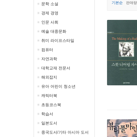
기본순
판매량
문학 소설
경제 경영
인문 사회
예술 대중문화
취미 라이프스타일
컴퓨터
자연과학
대학교재 전문서
해외잡지
유아 어린이 청소년
캐릭터북
초등코스북
학습서
일본도서
중국도서/기타 아시아 도서