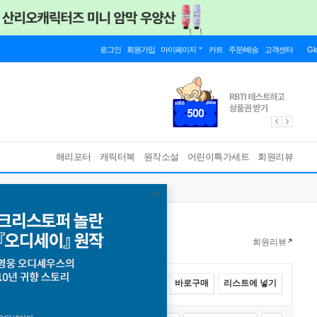
로그인
회원가입
마이페이지
카트
주문/배송
고객센터
Gl
해리포터
캐릭터북
원작소설
어린이특가세트
회원리뷰
회원리뷰
전체선택
카트에 넣기
바로구매
리스트에 넣기