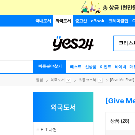
국내도서
외국도서
중고샵
eBook
크레마클럽
C
빠른분야찾기
베스트
신상품
이벤트
바이백
매
웰컴
외국도서
초등코스북
[Give Me Five!]
[Give Me
외국도서
상품 (28)
ELT 사전