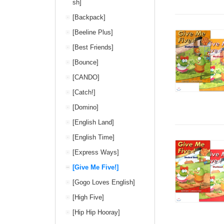
sh]
[Backpack]
[Beeline Plus]
[Best Friends]
[Bounce]
[CANDO]
[Catch!]
[Domino]
[English Land]
[English Time]
[Express Ways]
[Give Me Five!]
[Gogo Loves English]
[High Five]
[Hip Hip Hooray]