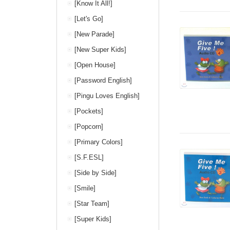
[Know It All!]
[Let's Go]
[New Parade]
[New Super Kids]
[Open House]
[Password English]
[Pingu Loves English]
[Pockets]
[Popcorn]
[Primary Colors]
[S.F.ESL]
[Side by Side]
[Smile]
[Star Team]
[Super Kids]