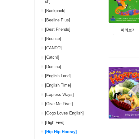
sh]
[Backpack]
[Beeline Plus]
[Best Friends]
미리보기
[Bounce]
[CANDO]
[Catch!]
[Domino]
[English Land]
[English Time]
[Express Ways]
[Give Me Five!]
[Gogo Loves English]
[High Five]
[Hip Hip Hooray]