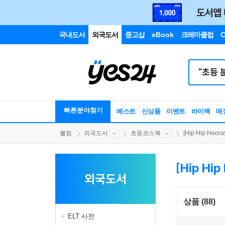
국내도서
외국도서
중고샵
eBook
크레마클럽
C
빠른분야찾기
베스트
신상품
이벤트
바이백
매
웰컴
외국도서
초등코스북
[Hip Hip Hooray
[Hip Hip
외국도서
상품 (88)
ELT 사전