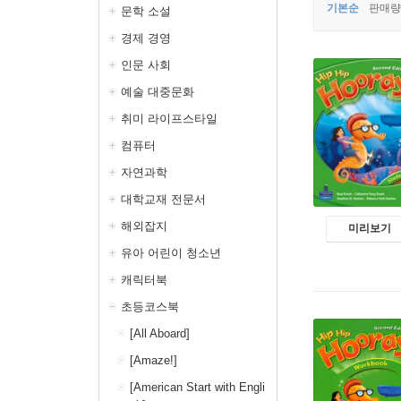
기본순
판매량
문학 소설
경제 경영
인문 사회
예술 대중문화
취미 라이프스타일
컴퓨터
자연과학
대학교재 전문서
해외잡지
미리보기
유아 어린이 청소년
캐릭터북
초등코스북
[All Aboard]
[Amaze!]
[American Start with Engli