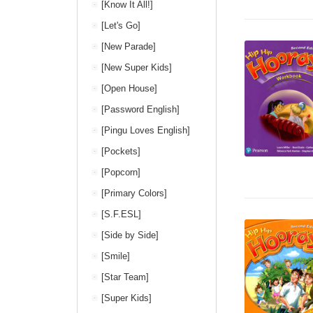
[Know It All!]
[Let's Go]
[New Parade]
[New Super Kids]
[Open House]
[Password English]
[Pingu Loves English]
[Pockets]
[Popcorn]
[Primary Colors]
[S.F.ESL]
[Side by Side]
[Smile]
[Star Team]
[Super Kids]