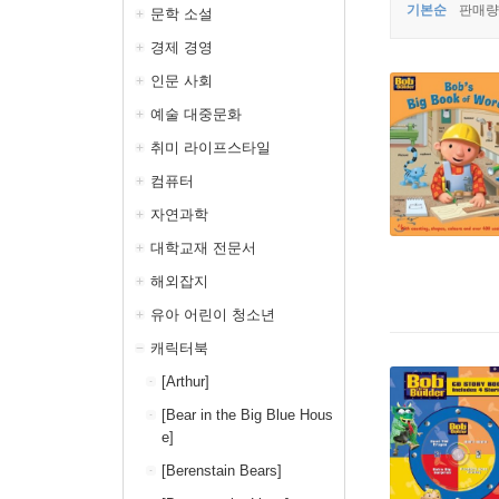
기본순
판매량
문학 소설
경제 경영
인문 사회
예술 대중문화
취미 라이프스타일
컴퓨터
자연과학
대학교재 전문서
해외잡지
유아 어린이 청소년
캐릭터북
[Arthur]
[Bear in the Big Blue Hous
e]
[Berenstain Bears]