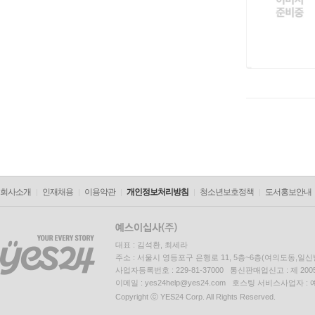
회사소개
인재채용
이용약관
개인정보처리방침
청소년보호정책
도서홍보안내
대표 : 김석환, 최세라
주소 : 서울시 영등포구 은행로 11, 5층~6층(여의도동,일신
사업자등록번호 : 229-81-37000 통신판매업신고 : 제 200
이메일 : yes24help@yes24.com 호스팅 서비스사업자 :
Copyright ⓒ YES24 Corp. All Rights Reserved.