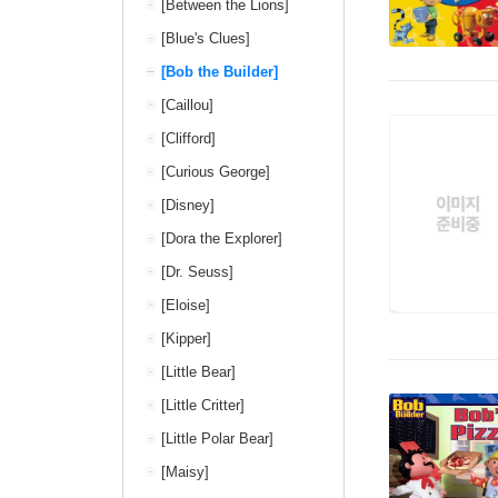
[Between the Lions]
[Blue's Clues]
[Bob the Builder]
[Caillou]
[Clifford]
[Curious George]
[Disney]
[Dora the Explorer]
[Dr. Seuss]
[Eloise]
[Kipper]
[Little Bear]
[Little Critter]
[Little Polar Bear]
[Maisy]