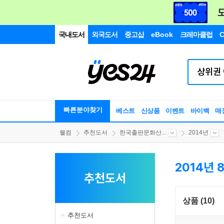
국내도서
외국도서
중고샵
eBook
크레마클럽
C
빠른분야찾기
베스트
신상품
이벤트
바이백
매
웰컴
추천도서
한국출판문화산...
2014년
2014년 
추천도서
상품 (10)
추천도서