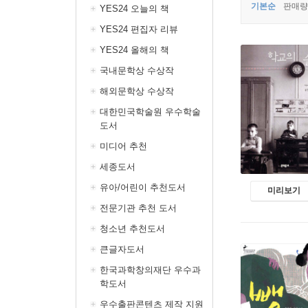
기본순
판매량
YES24 오늘의 책
YES24 편집자 리뷰
YES24 올해의 책
국내문학상 수상작
해외문학상 수상작
대한민국학술원 우수학술
도서
미디어 추천
세종도서
유아/어린이 추천도서
미리보기
전문기관 추천 도서
청소년 추천도서
큰글자도서
한국과학창의재단 우수과
학도서
우수출판콘텐츠 제작 지원