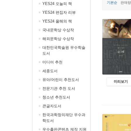
기본순
판매량
YES24 오늘의 책
YES24 편집자 리뷰
YES24 올해의 책
국내문학상 수상작
해외문학상 수상작
대한민국학술원 우수학술
도서
미디어 추천
세종도서
유아/어린이 추천도서
미리보기
전문기관 추천 도서
청소년 추천도서
큰글자도서
한국과학창의재단 우수과
학도서
우수출판콘텐츠 제작 지원