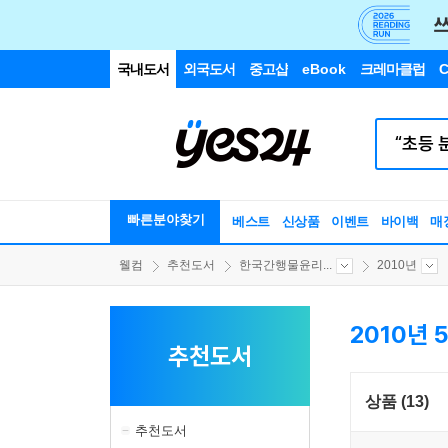
국내도서
외국도서
중고샵
eBook
크레마클럽
C
빠른분야찾기
베스트
신상품
이벤트
바이백
매
웰컴
추천도서
한국간행물윤리...
2010년
2010년 
추천도서
상품 (13)
추천도서