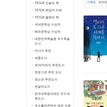
기본순
판매량
YES24 오늘의 책
YES24 편집자 리뷰
YES24 올해의 책
국내문학상 수상작
해외문학상 수상작
대한민국학술원 우수학술
도서
미디어 추천
세종도서
유아/어린이 추천도서
전문기관 추천 도서
청소년 추천도서
큰글자도서
한국과학창의재단 우수과
학도서
우수출판콘텐츠 제작 지원