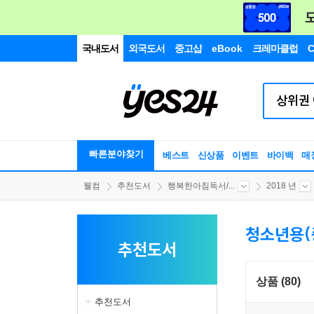
국내도서
외국도서
중고샵
eBook
크레마클럽
C
빠른분야찾기
베스트
신상품
이벤트
바이백
매
웰컴
추천도서
행복한아침독서/...
2018 년
청소년용(
추천도서
상품 (80)
추천도서