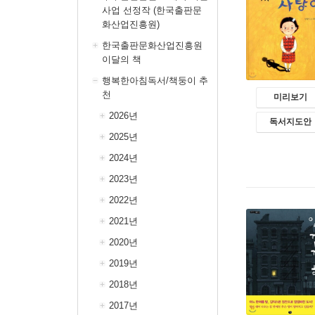
사업 선정작 (한국출판문
화산업진흥원)
한국출판문화산업진흥원
이달의 책
행복한아침독서/책둥이 추
천
미리보기
2026년
독서지도안
2025년
2024년
2023년
2022년
2021년
2020년
2019년
2018년
2017년