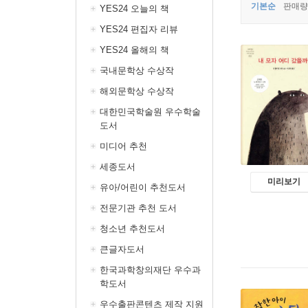
기본순
판매량
YES24 오늘의 책
YES24 편집자 리뷰
YES24 올해의 책
국내문학상 수상작
해외문학상 수상작
대한민국학술원 우수학술
도서
미디어 추천
세종도서
미리보기
유아/어린이 추천도서
전문기관 추천 도서
청소년 추천도서
큰글자도서
한국과학창의재단 우수과
학도서
우수출판콘텐츠 제작 지원