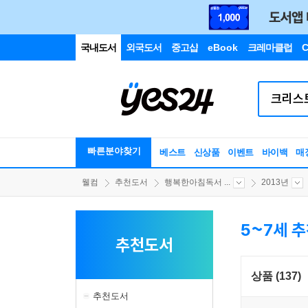
국내도서
외국도서
중고샵
eBook
크레마클럽
C
빠른분야찾기
베스트
신상품
이벤트
바이백
매
웰컴
추천도서
행복한아침독서 ...
2013년
5~7세 
추천도서
상품 (137)
추천도서