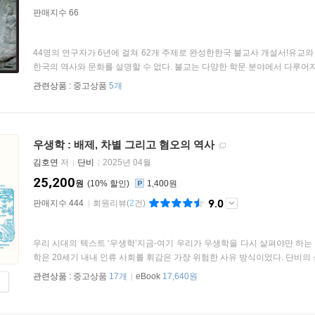
판매지수 66
44명의 연구자가 6년에 걸쳐 62개 주제로 완성한한국 불교사 개설서!유교
한국의 역사와 문화를 설명할 수 없다. 불교는 다양한 학문 분야에서 다루어지고
관련상품 :
중고상품
5개
우생학 : 배제, 차별 그리고 혐오의 역사
김호연
저
단비
2025년 04월
25,200
원
10
%
1,400원
9.0
판매지수 444
회원리뷰
(
2
건)
우리 시대의 텍스트 ‘우생학’지금-여기 우리가 우생학을 다시 살펴야만 하
학은 20세기 내내 인류 사회를 휘감은 가장 위험한 사유 방식이었다. 단비의 신
관련상품 :
중고상품
17개
eBook
17,640원