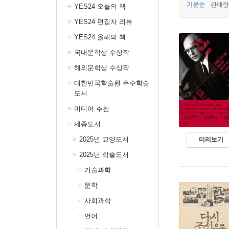
기본순
판매량
YES24 오늘의 책
YES24 편집자 리뷰
YES24 올해의 책
국내문학상 수상작
해외문학상 수상작
대한민국학술원 우수학술
도서
미디어 추천
세종도서
2025년 교양도서
미리보기
2025년 학술도서
기술과학
문학
사회과학
언어