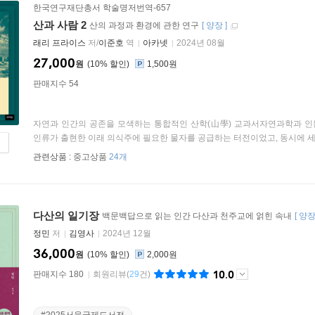
한국연구재단총서 학술명저번역-657
산과 사람 2
산의 과정과 환경에 관한 연구
[
양장
]
래리 프라이스
저/
이준호
역
아카넷
2024년 08월
27,000
원
10
%
1,500원
판매지수 54
자연과 인간의 공존을 모색하는 통합적인 산학(山學) 교과서자연과학과 
인류가 출현한 이래 의식주에 필요한 물자를 공급하는 터전이었고, 동시에 세상
관련상품 :
중고상품
24개
다산의 일기장
백문백답으로 읽는 인간 다산과 천주교에 얽힌 속내
[
양
정민
저
김영사
2024년 12월
36,000
원
10
%
2,000원
10.0
판매지수 180
회원리뷰
(
29
건)