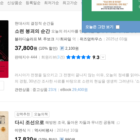
순
신상품순
등록일순
최저가순
최고가순
상품명순
현대사의 결정적 순간들
오늘은 그만 보기
소련 붕괴의 순간
오늘의 러시아를 탄생시킨 ‘정치적 사고’의 파노라마 
블라디슬라프 M. 주보크
저/
최파일
역
위즈덤하우스
2025년 03월
37,800
원
10
%
2,100원
9.3
판매지수 444
회원리뷰
(
3
건)
러시아가 전쟁을 일으키고 그 전쟁이 끝나지 않는 이유, 오늘의 정세를 읽어
의 경험, 30년간 조사한 사료를 바탕으로 소련의 현실을 생생히 그려낸다. '소련
관련상품 :
중고상품
23개
eBook
29,400원
강력추천
오늘의책
다시 조선으로
해방된 조국, 돌아온 자들과 무너진 공동체
이연식
저
역사비평사
2024년 10월
17,820
원
10
%
990원