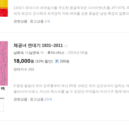
13세기 유라시아 세계질서를 주도한 몽골제국은 다이비엣(大越, đ?i Vi?t)
세계 최강의 군사력과 초국경적 지배 체제를 갖춘 몽골은 남방 확장의 일환으로 
관련상품 :
중고상품
1개
체공녀 연대기 1931~2011
남화숙
저/
남관숙
역
후마니타스
2024년 08월
18,000
원
10
%
200원
판매지수 102
# 평양 을밀대 위의 강주룡부터 부산 85호 크레인 위의 김진숙까지 일하는 
올라서야 비로소 자신의 목소리를 낼 수 있었던 여자들의 이야기 # ‘형제’에서 제
관련상품 :
중고상품
23개