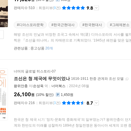
9.8
판매지수 510
회원리뷰
(
9
건)
#디아스포라문학
#한국근현대사
#한국현대사
#그래제본소
해방 조선의 민낯과 비정한 조국그 속에서 역(逆) 디아스포라의 서사를 펼치
찍은 『조선을 떠나며』의 자매편으로 기획되었다. ‘1945년 패전을 맞은 일본
관련상품 :
중고상품
20개
너머의 글로벌 히스토리-07
조선은 청 제국에 무엇이었나
1616-1911 한중 관계와 조선 모델
왕위안충
저/
손성욱
역
너머북스
2024년 08월
26,100
원
10
%
1,450원
8.7
판매지수 216
회원리뷰
(
3
건)
한국은 청 제국 시기 ‘정치-문화적 중화제국’의 일부였는가? 왕위안충이 던
계와 한반도의 미래를 성찰하자 1894년 청일전쟁은 동아시아 세계의 오랜 중국