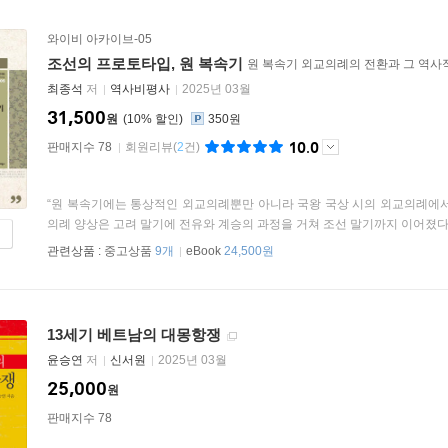
와이비 아카이브-05
조선의 프로토타입, 원 복속기
원 복속기 외교의례의 전환과 그 역사
최종석
저
역사비평사
2025년 03월
31,500
원
10
%
350원
10.0
판매지수 78
회원리뷰
(
2
건)
“원 복속기에는 통상적인 외교의례뿐만 아니라 국왕 국상 시의 외교의례에서
의례 양상은 고려 말기에 전유와 계승의 과정을 거쳐 조선 말기까지 이어졌다. 
관련상품 :
중고상품
9개
eBook
24,500원
13세기 베트남의 대몽항쟁
윤승연
저
신서원
2025년 03월
25,000
원
판매지수 78