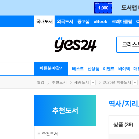
국내도서
외국도서
중고샵
eBook
크레마클럽
C
빠른분야찾기
베스트
신상품
이벤트
바이백
매
웰컴
추천도서
세종도서
2025년 학술도서
역사/지리
추천도서
상품 (39)
추천도서