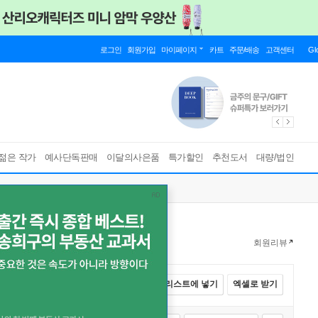
로그인
회원가입
마이페이지
카트
주문/배송
고객센터
Gl
젊은 작가
예사단독판매
이달의사은품
특가할인
추천도서
대량/법인
회원리뷰
전체선택
카트에 넣기
바로구매
리스트에 넣기
엑셀로 받기