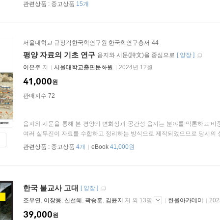
관련상품 :
중고상품
15개
서울대학교 규장각한국학연구원 한국학연구총서-44
평양 자료의 기초 연구
읍지와 시문(詩文)을 중심으로
[
양장
]
이은주
저
서울대학교출판문화원
2024년 12월
41,000
원
판매지수 72
읍지와 시문을 통해 본 평양의 변화상과 공간성 읍지는 분야를 막론하고 비
여러 실무진이 자료를 수합하고 정리하는 방식으로 제작되었으므로 당시의 상황
관련상품 :
중고상품
4개
eBook
41,000원
한국 불교사 고대
[
양장
]
조우연
,
이장웅
,
신선혜
,
곽승훈
,
김윤지
저 외 13명
한울아카데미
20
39,000
원