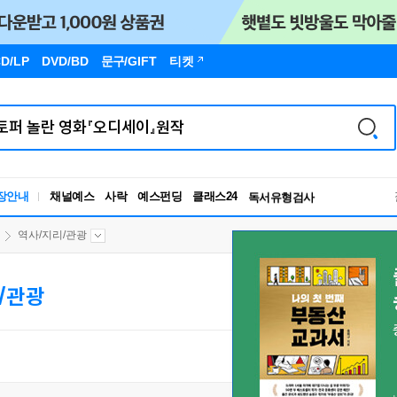
D/LP
DVD/BD
문구
/GIFT
티켓
장안내
채널예스
사락
예스펀딩
클래스24
독서유형검사
RBTI Lab
독서유형검사
역사/지리/관광
/관광