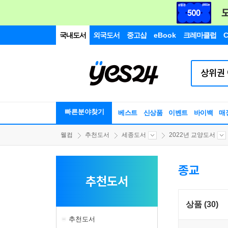
국내도서
외국도서
중고샵
eBook
크레마클럽
C
빠른분야찾기
베스트
신상품
이벤트
바이백
매
웰컴
추천도서
세종도서
2022년 교양도서
종교
추천도서
상품 (30)
추천도서