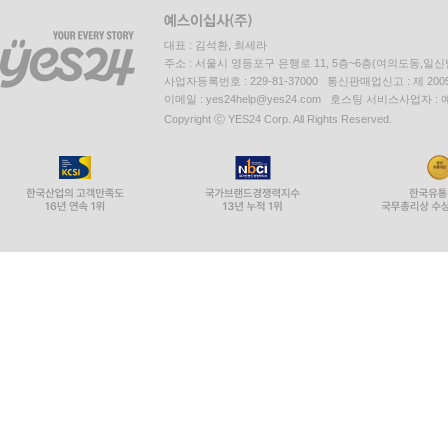
대표 : 김석환, 최세라
주소 : 서울시 영등포구 은행로 11, 5층~6층(여의도동,일신
사업자등록번호 : 229-81-37000 통신판매업신고 : 제 200
이메일 : yes24help@yes24.com 호스팅 서비스사업자 :
Copyright ⓒ YES24 Corp. All Rights Reserved.