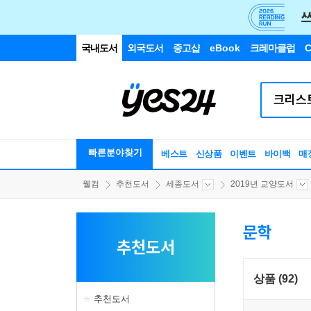
국내도서
외국도서
중고샵
eBook
크레마클럽
C
빠른분야찾기
베스트
신상품
이벤트
바이백
매
웰컴
추천도서
세종도서
2019년 교양도서
문학
추천도서
상품 (92)
추천도서