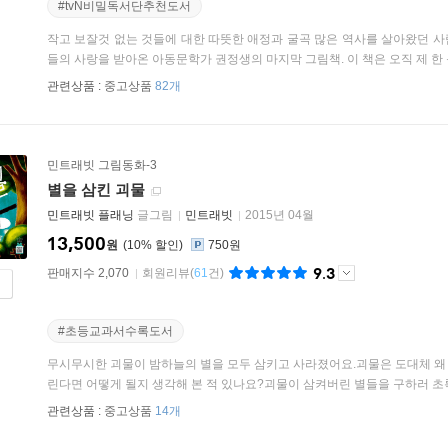
#tvN비밀독서단추천도서
작고 보잘것 없는 것들에 대한 따뜻한 애정과 굴곡 많은 역사를 살아왔던 
들의 사랑을 받아온 아동문학가 권정생의 마지막 그림책. 이 책은 오직 제 한 몸
관련상품 :
중고상품
82개
민트래빗 그림동화-3
별을 삼킨 괴물
민트래빗 플래닝
글그림
민트래빗
2015년 04월
13,500
원
10
%
750원
9.3
판매지수 2,070
회원리뷰
(
61
건)
#초등교과서수록도서
무시무시한 괴물이 밤하늘의 별을 모두 삼키고 사라졌어요.괴물은 도대체 왜 
린다면 어떻게 될지 생각해 본 적 있나요?괴물이 삼켜버린 별들을 구하러 초록이
관련상품 :
중고상품
14개