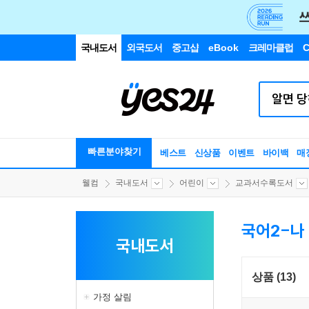
국내도서
외국도서
중고샵
eBook
크레마클럽
C
빠른분야찾기
베스트
신상품
이벤트
바이백
매
웰컴
국내도서
어린이
교과서수록도서
국어2-나
국내도서
상품 (13)
가정 살림