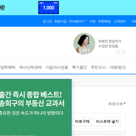
로그인
회원가입
마이페이지
카트
주문/배송
고객센터
Gl
름방학혜택
예사단독판매
이달의사은품
특가할인
추천도서
대량/법인
회원리뷰
전체선택
카트에 넣기
바로구매
리스트에 넣기