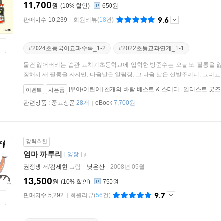
11,700
원
10
%
650원
9.6
판매지수 10,239
회원리뷰
(
18
건)
#2024초등국어교과수록_1-2
#2022초등교과연계_1-1
물건 잃어버리는 습관 고치기초등학교에 입학한 방준수는 오늘 또 필통을 잃
정해서 새 필통을 사지만, 다음날은 알림장, 그 다음 날은 신발주머니, 그리고 급
[유아/어린이] 천개의 바람 베스트 & 스테디 : 일러스트 굿즈
이벤트
사은품
관련상품 :
중고상품
28개
eBook
7,700원
강력추천
엄마 까투리
[
양장
]
권정생
저/
김세현
그림
낮은산
2008년 05월
13,500
원
10
%
750원
9.7
판매지수 5,292
회원리뷰
(
56
건)