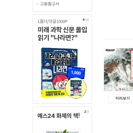
고등참고서
4
/14
미리보기
2
/3
예스24 화제의 책!