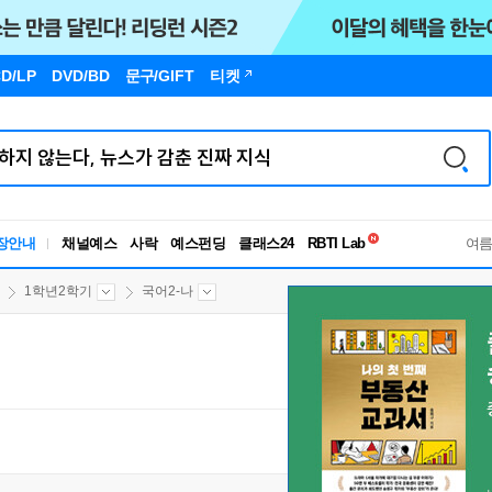
D/LP
DVD/BD
문구
/GIFT
티켓
독서유형검사
장안내
채널예스
사락
예스펀딩
클래스24
RBTI Lab
여
독서유형검사
1학년2학기
국어2-나