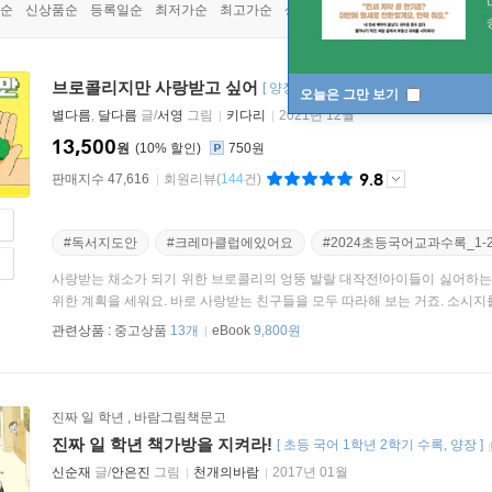
순
신상품순
등록일순
최저가순
최고가순
상품명순
브로콜리지만 사랑받고 싶어
[
양장
]
오늘은 그만 보기
별다름
,
달다름
글/
서영
그림
키다리
2021년 12월
13,500
원
10
%
750원
9.8
판매지수 47,616
회원리뷰
(
144
건)
#독서지도안
#크레마클럽에있어요
#2024초등국어교과수록_1-
사랑받는 채소가 되기 위한 브로콜리의 엉뚱 발랄 대작전!아이들이 싫어하는
위한 계획을 세워요. 바로 사랑받는 친구들을 모두 따라해 보는 거죠. 소시지를 
관련상품 :
중고상품
13개
eBook
9,800원
진짜 일 학년
,
바람그림책문고
진짜 일 학년 책가방을 지켜라!
[
초등 국어 1학년 2학기 수록
양장
]
신순재
글/
안은진
그림
천개의바람
2017년 01월