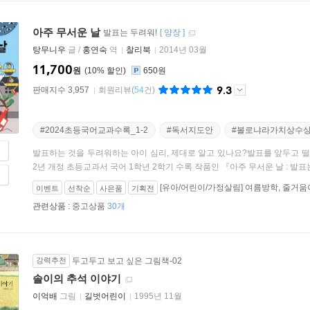
아주 무서운 날
발표는 두려워!
[
양장
]
탕무니우
글 /
홍연숙
역
찰리북
2014년 03월
11,700
원
10
%
650원
9.3
판매지수 3,957
회원리뷰
(
54
건)
#2024초등국어교과수록_1-2
#독서지도안
#볼로냐라가치상수
발표하는 것을 두려워하는 아이 심리, 제대로 알고 있나요?발표를 앞두고 떨
2년 개정 초등교과서 국어 1학년 2학기 수록 작품인 『아주 무서운 날 : 발표는 
[유아/어린이/가정살림] 여름방학, 줄거움
이벤트
선착순
사은품
기획전
(26.07.20 ~ 26.08.23)
관련상품 :
중고상품
30개
강력추천
두고두고 보고 싶은 그림책-02
솔이의 추석 이야기
이억배
그림
길벗어린이
1995년 11월