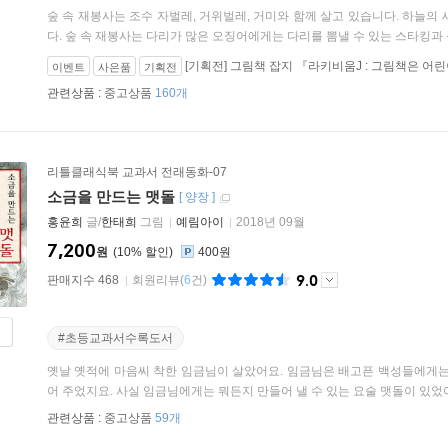
숲 속 재봉사는 조수 자벌레, 거위벌레, 거미와 함께 살고 있습니다. 하늘의
다. 숲 속 재봉사는 다리가 많은 오징어에게는 다리를 뽐낼 수 있는 스타킹과 구
[기획전] 그림책 잡지 『라키비움J : 그림책은 어
이벤트
사은품
기획전
관련상품 :
중고상품
160개
리틀클래식북 교과서 전래동화-07
소금을 만드는 맷돌
[
양장
]
홍윤희
글/
한태희
그림
예림아이
2018년 09월
7,200
원
10
%
400원
9.0
판매지수 468
회원리뷰
(
6
건)
#초등교과서수록도서
옛날 옛적에 마음씨 착한 임금님이 살았어요. 임금님은 배고픈 백성들에게는
어 주었지요. 사실 임금님에게는 뭐든지 만들어 낼 수 있는 요술 맷돌이 있었어요.
관련상품 :
중고상품
59개