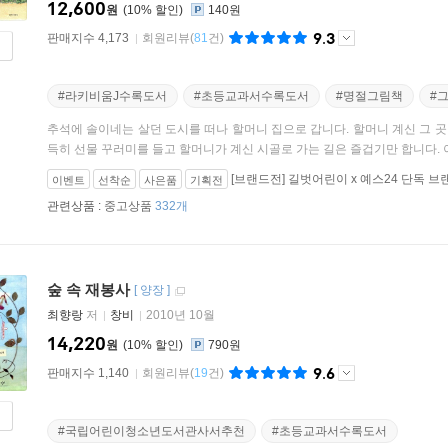
12,600
원
10
%
140원
9.3
판매지수 4,173
회원리뷰
(
81
건)
#라키비움J수록도서
#초등교과서수록도서
#명절그림책
#
추석에 솔이네는 살던 도시를 떠나 할머니 집으로 갑니다. 할머니 계신 그 곳 들판은 올해도 노란 벼
득히 선물 꾸러미를 들고 할머니가 계신 시골로 가는 길은 즐겁기만 합니다. 이번
[브랜드전] 길벗어린이 x 예스24 단독 
이벤트
선착순
사은품
기획전
00.12.31)
관련상품 :
중고상품
332개
숲 속 재봉사
[
양장
]
최향랑
저
창비
2010년 10월
14,220
원
10
%
790원
9.6
판매지수 1,140
회원리뷰
(
19
건)
#국립어린이청소년도서관사서추천
#초등교과서수록도서