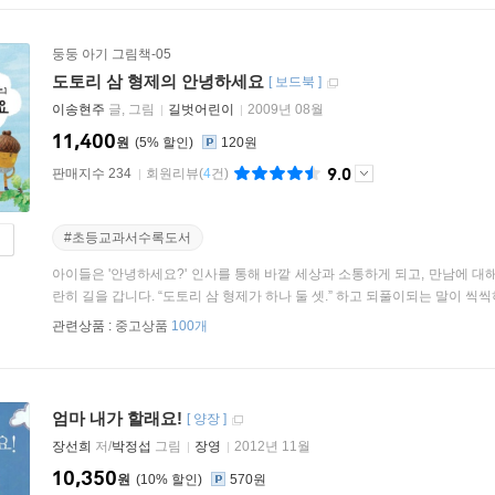
둥둥 아기 그림책-05
도토리 삼 형제의 안녕하세요
[
보드북
]
이송현주
글, 그림
길벗어린이
2009년 08월
11,400
원
5
%
120원
9.0
판매지수 234
회원리뷰
(
4
건)
#초등교과서수록도서
아이들은 '안녕하세요?' 인사를 통해 바깥 세상과 소통하게 되고, 만남에 대
란히 길을 갑니다. “도토리 삼 형제가 하나 둘 셋.” 하고 되풀이되는 말이 씩씩하
관련상품 :
중고상품
100개
엄마 내가 할래요!
[
양장
]
장선희
저/
박정섭
그림
장영
2012년 11월
10,350
원
10
%
570원