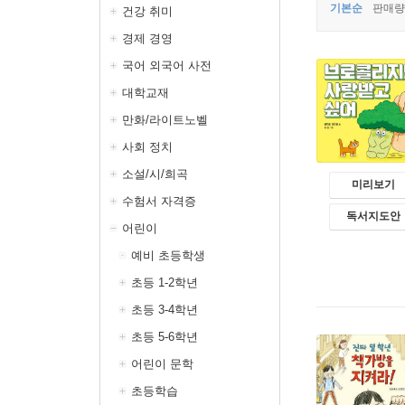
기본순
판매량
건강 취미
경제 경영
국어 외국어 사전
대학교재
만화/라이트노벨
사회 정치
소설/시/희곡
미리보기
수험서 자격증
독서지도안
어린이
예비 초등학생
초등 1-2학년
초등 3-4학년
초등 5-6학년
어린이 문학
초등학습