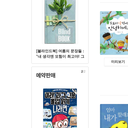
[블라인드북] 여름의 문장들 :
"내 생각엔 모험이 최고야! 그
러니까 이번 여름방학엔 모험
미리보기
을 하는 거야."
2
/2
예약판매