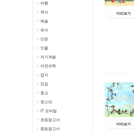
여행
역사
미리보기
예술
유아
인문
인물
자기계발
자연과학
잡지
전집
종교
청소년
IT 모바일
초등참고서
미리보기
중등참고서