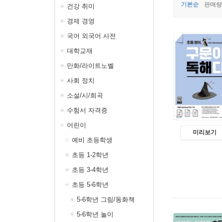
기본순
판매량
건강 취미
경제 경영
국어 외국어 사전
대학교재
만화/라이트노벨
사회 정치
소설/시/희곡
수험서 자격증
어린이
미리보기
예비 초등학생
초등 1-2학년
초등 3-4학년
초등 5-6학년
5-6학년 그림/동화책
5-6학년 놀이