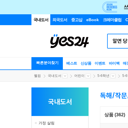
국내도서
외국도서
중고샵
eBook
크레마클럽
C
빠른분야찾기
베스트
신상품
이벤트
바이백
매
웰컴
국내도서
어린이
5-6학년
5-
독해/작문
국내도서
상품 (362)
가정 살림