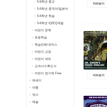
5-6학년 종교
미리보기
5-6학년 중국어/일본어
5-6학년 학습
5-6학년 IQ/EQ계발
어린이 문학
초등학습
학습만화/코믹스
어린이 교양
어린이 세트
교과서수록도서
어린이 정가제 Free
미리보기
에세이
여행
역사
예술