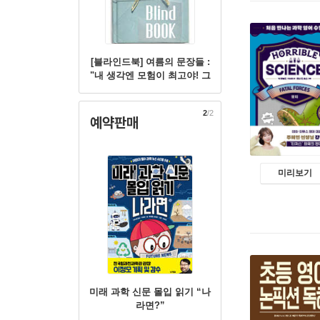
[블라인드북] 여름의 문장들 :
"내 생각엔 모험이 최고야! 그
러니까 이번 여름방학엔 모험
을 하는 거야."
2
/2
예약판매
미리보기
미래 과학 신문 몰입 읽기 “나
라면?”