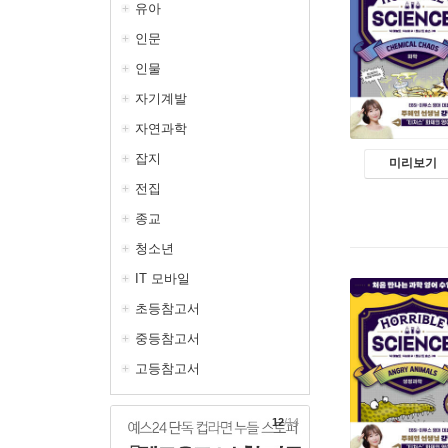
유아
인문
인물
자기계발
자연과학
잡지
미리보기
전집
종교
청소년
IT 모바일
초등참고서
중등참고서
고등참고서
13
/14