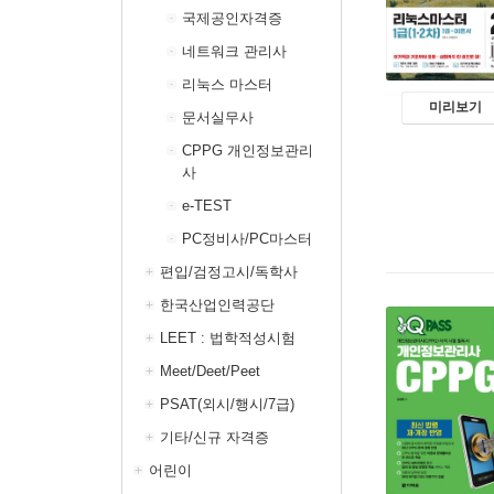
국제공인자격증
네트워크 관리사
리눅스 마스터
미리보기
문서실무사
CPPG 개인정보관리
사
e-TEST
PC정비사/PC마스터
편입/검정고시/독학사
한국산업인력공단
LEET : 법학적성시험
Meet/Deet/Peet
PSAT(외시/행시/7급)
기타/신규 자격증
어린이