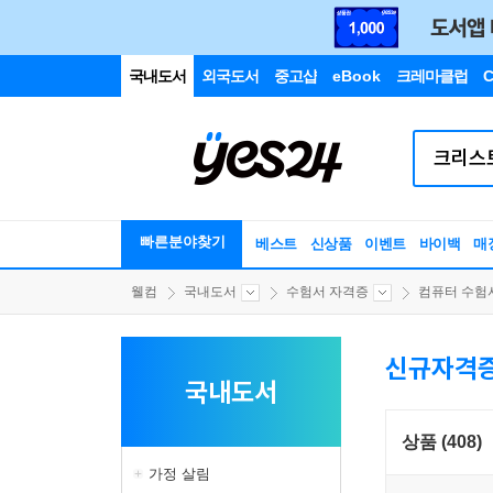
국내도서
외국도서
중고샵
eBook
크레마클럽
C
빠른분야찾기
베스트
신상품
이벤트
바이백
매
웰컴
국내도서
수험서 자격증
컴퓨터 수험
신규자격
국내도서
상품 (408)
가정 살림