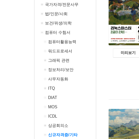
국가자격/전문사무
법/인문/사회
보건/위생/의학
컴퓨터 수험서
컴퓨터활용능력
워드프로세서
미리보기
그래픽 관련
정보처리/보안
사무자동화
ITQ
DIAT
MOS
ICDL
상공회의소
신규자격증/기타