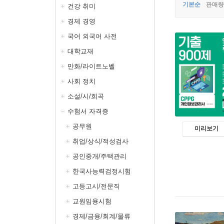
기본순
판매량
건강 취미
경제 경영
국어 외국어 사전
대학교재
만화/라이트노벨
사회 정치
소설/시/희곡
수험서 자격증
공무원
미리보기
취업/상식/적성검사
공인중개/주택관리
한국사능력검정시험
고등고시/전문직
교원임용시험
경제/금융/회계/물류