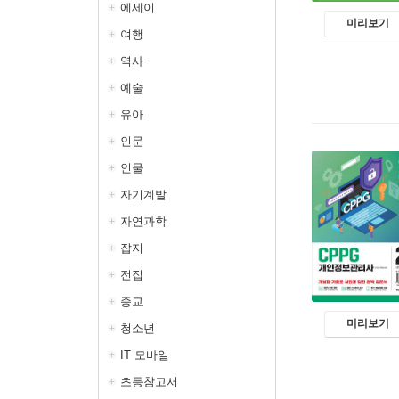
에세이
미리보기
여행
역사
예술
유아
인문
인물
자기계발
자연과학
잡지
전집
종교
미리보기
청소년
IT 모바일
초등참고서