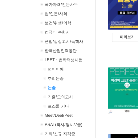
국가자격/전문사무
법/인문/사회
보건/위생/의학
컴퓨터 수험서
미리보기
편입/검정고시/독학사
한국산업인력공단
LEET : 법학적성시험
언어이해
추리논증
논술
기출/모의고사
로스쿨 기타
Meet/Deet/Peet
PSAT(외시/행시/7급)
기타/신규 자격증