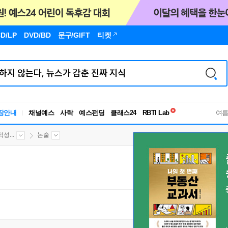
D/LP
DVD/BD
문구
/GIFT
티켓
독서유형검사
장안내
채널예스
사락
예스펀딩
클래스24
RBTI Lab
여
독서유형검사
적성...
논술