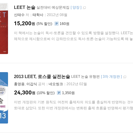
LEET 논술
실전대비 예상문제집
[
양장
]
신태수
저
태학사
2012년 08월
15,200
원
5
%
160원
이 책에서는 논술이 독서-토론을 견인할 수 있도록 방향을 설정했다. LEE
체적으로 제시함으로써 이 강좌만으로도 독서-토론-논술이 가능하도록 해 놓았다
2013 LEET, 로스쿨 실전논술
LEET 논술 유형편
[
3차 개정판
]
홍영용
,
이갑식
공저
네오씽크
2012년 02월
24,300
원
10
%
1,350원
이번 개정판의 기본 원칙도 여전히 출제자의 의도를 충실하게 반영하는 것이
토대로 삼았다. 또한 이번 개정판에서는 변화된 출제 흐름을 반영해서 평가형 문