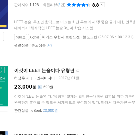
8.8
판매지수 1,128
회원리뷰
(
8
건)
LEET 논술, 무조건 합격으로 이끄는 최단 루트의 시작! 좋은 글에 대한 안
대비까지! 체계적인 LEET 논술 3단계 학습 시스템.
해커스 수험서 브랜드전 - 볼노크펜
(26.07.06 ~ 00.12.31)
이벤트
사은품
관련상품 :
중고상품
3개
이것이 LEET 논술이다 유형편
하성우
저
피앤씨미디어
2017년 01월
23,000
원
690원
이것이 ‘LEET논술’이다. ‘유형편’ 교재는 법학전문대학원 입학을 위한 
완벽하게 훈련할 수 있도록 체계적으로 구성되어 있다. 따라서 차근차근 공부해 
관련상품 :
eBook
23,000원