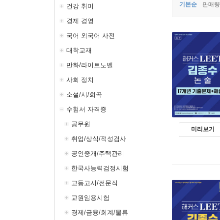
기본순
판매량
건강 취미
경제 경영
국어 외국어 사전
대학교재
만화/라이트노벨
사회 정치
소설/시/희곡
수험서 자격증
공무원
미리보기
취업/상식/적성검사
공인중개/주택관리
한국사능력검정시험
고등고시/전문직
교원임용시험
경제/금융/회계/물류