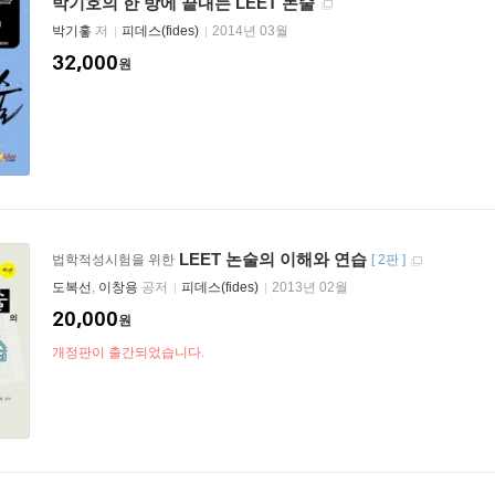
박기호의 한 방에 끝내는 LEET 논술
박기홓
저
피데스(fides)
2014년 03월
32,000
원
LEET 논술의 이해와 연습
법학적성시험을 위한
[
2판
]
도복선
,
이창용
공저
피데스(fides)
2013년 02월
20,000
원
개정판이 출간되었습니다.