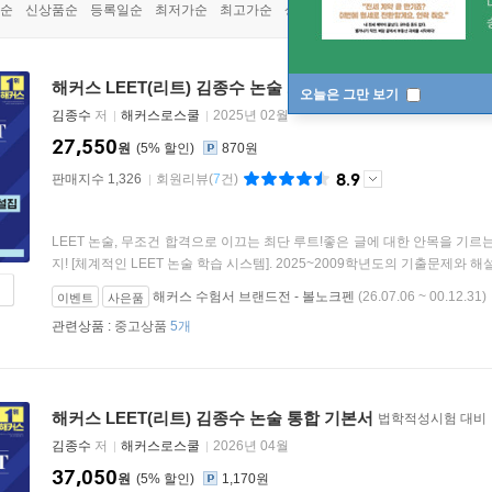
순
신상품순
등록일순
최저가순
최고가순
상품명순
해커스 LEET(리트) 김종수 논술 17개년 기출문제+해설집
법
오늘은 그만 보기
김종수
저
해커스로스쿨
2025년 02월
27,550
원
5
%
870원
8.9
판매지수 1,326
회원리뷰
(
7
건)
LEET 논술, 무조건 합격으로 이끄는 최단 루트!좋은 글에 대한 안목을 기르
지! [체계적인 LEET 논술 학습 시스템]. 2025~2009학년도의 기출문제와 해설,
해커스 수험서 브랜드전 - 볼노크펜
(26.07.06 ~ 00.12.31)
이벤트
사은품
관련상품 :
중고상품
5개
해커스 LEET(리트) 김종수 논술 통합 기본서
법학적성시험 대비
김종수
저
해커스로스쿨
2026년 04월
37,050
원
5
%
1,170원