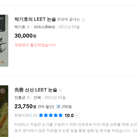
박기호의 LEET 논술
한방에 끝내는
박기호
저
피데스(fides)
2011년 03월
30,000
원
개정판이 출간되었습니다.
先善 선선 LEET 논술
안홍균
저
인해
2011년 03월
23,750
원
5
%
250원
10.0
회원리뷰
(
1
건)
타당하고 적절한 논거를 수립하기 위한 전제로써 지적 배경 심화를 위해 논리, 논증
등의 분야에서 많은 자료들과 논문 등을 통합 발췌 및 분석을 하였습니다. 그리.