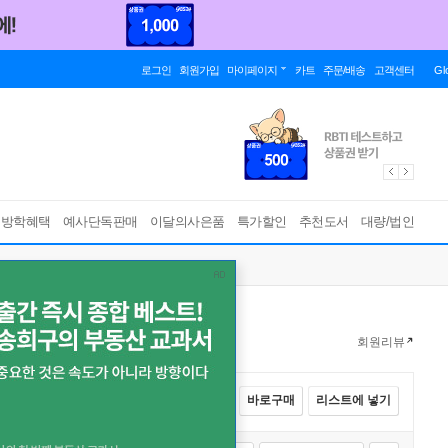
로그인
회원가입
마이페이지
카트
주문/배송
고객센터
Gl
름방학혜택
예사단독판매
이달의사은품
특가할인
추천도서
대량/법인
회원리뷰
전체선택
카트에 넣기
바로구매
리스트에 넣기