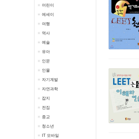
어린이
에세이
여행
역사
예술
유아
인문
인물
자기계발
자연과학
잡지
전집
종교
청소년
IT 모바일