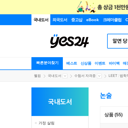
국내도서
외국도서
중고샵
eBook
크레마클럽
C
빠른분야찾기
베스트
신상품
이벤트
바이백
매
웰컴
국내도서
수험서 자격증
LEET : 법학
논술
국내도서
상품 (55)
가정 살림