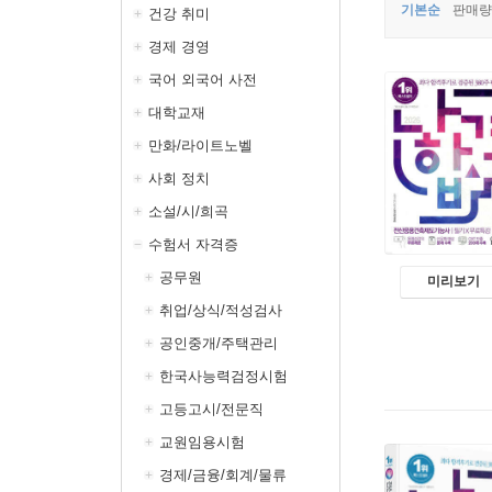
기본순
판매량
건강 취미
경제 경영
국어 외국어 사전
대학교재
만화/라이트노벨
사회 정치
소설/시/희곡
수험서 자격증
공무원
미리보기
취업/상식/적성검사
공인중개/주택관리
한국사능력검정시험
고등고시/전문직
교원임용시험
경제/금융/회계/물류