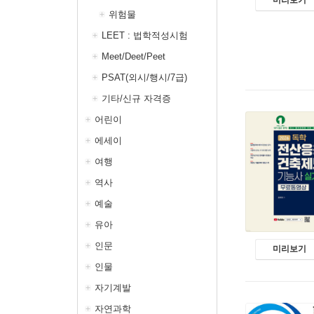
위험물
LEET : 법학적성시험
Meet/Deet/Peet
PSAT(외시/행시/7급)
기타/신규 자격증
어린이
에세이
여행
역사
예술
유아
인문
미리보기
인물
자기계발
자연과학