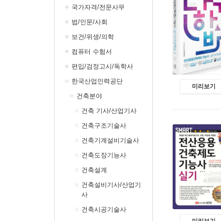
국가자격/전문사무
법/인문/사회
보건/위생/의학
컴퓨터 수험서
편입/검정고시/독학사
한국산업인력공단
미리보기
건축분야
건축 기사/산업기사
건축구조기술사
건축기계설비기술사
건축도장기능사
건축설계
건축설비기사/산업기
사
건축시공기술사
미리보기