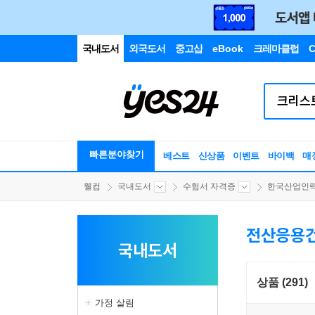
국내도서
외국도서
중고샵
eBook
크레마클럽
C
빠른분야찾기
베스트
신상품
이벤트
바이백
매
웰컴
국내도서
수험서 자격증
한국산업인력공
전산응용
국내도서
상품 (291)
가정 살림