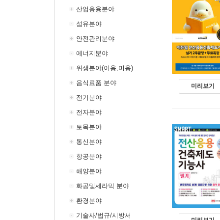
산업응용분야
섬유분야
안전관리분야
에너지분야
위생분야(이용,미용)
음식료품 분야
미리보기
전기분야
전자분야
토목분야
통신분야
항공분야
해양분야
화공및세라믹 분야
환경분야
기술사/법규/시방서
미리보기