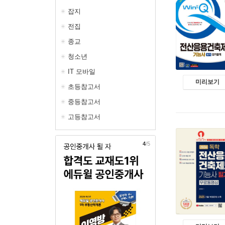
잡지
전집
종교
청소년
IT 모바일
미리보기
초등참고서
중등참고서
고등참고서
5
/5