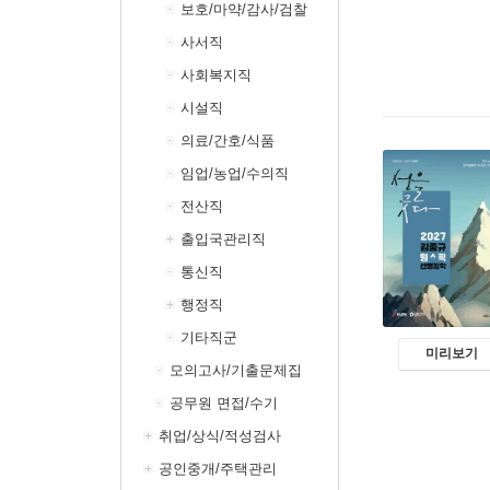
보호/마약/감사/검찰
사서직
사회복지직
시설직
의료/간호/식품
임업/농업/수의직
전산직
출입국관리직
통신직
행정직
기타직군
미리보기
모의고사/기출문제집
공무원 면접/수기
취업/상식/적성검사
공인중개/주택관리