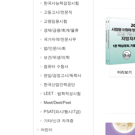
한국사능력검정시험
고등고시/전문직
교원임용시험
경제/금융/회계/물류
국가자격/전문사무
법/인문/사회
보건/위생/의학
컴퓨터 수험서
미리보기
편입/검정고시/독학사
한국산업인력공단
LEET : 법학적성시험
Meet/Deet/Peet
PSAT(외시/행시/7급)
기타/신규 자격증
어린이