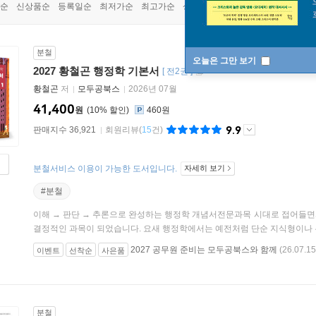
순
신상품순
등록일순
최저가순
최고가순
상품명순
분철
오늘은 그만 보기
2027 황철곤 행정학 기본서
[
전2권
]
황철곤
저
모두공북스
2026년 07월
41,400
원
10
%
460원
9.9
판매지수 36,921
회원리뷰
(
15
건)
분철서비스 이용이 가능한 도서입니다.
자세히 보기
#분철
이해 → 판단 → 추론으로 완성하는 행정학 개념서전문과목 시대로 접어들면
결정적인 과목이 되었습니다. 요새 행정학에서는 예전처럼 단순 지식형이나 두
2027 공무원 준비는 모두공북스와 함께
(26.07.15
이벤트
선착순
사은품
분철