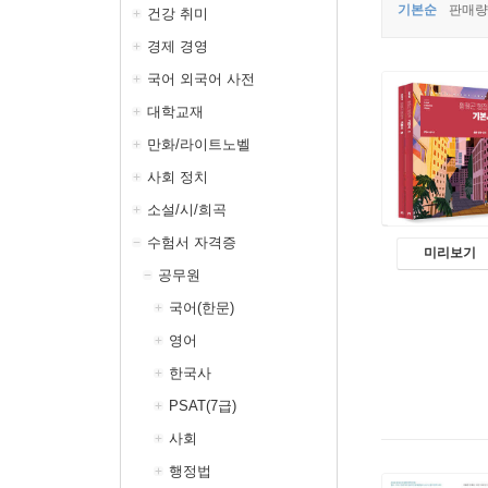
기본순
판매량
건강 취미
경제 경영
국어 외국어 사전
대학교재
만화/라이트노벨
사회 정치
소설/시/희곡
수험서 자격증
미리보기
공무원
국어(한문)
영어
한국사
PSAT(7급)
사회
행정법