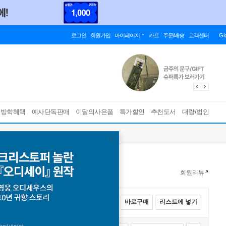
로그인
회원가입
마이페이지
카트
주문/배송
고객센터
Gl
름방학혜택
예사단독판매
이달의사은품
특가할인
추천도서
대량/법인
회원리뷰
전체선택
카트에 넣기
바로구매
리스트에 넣기