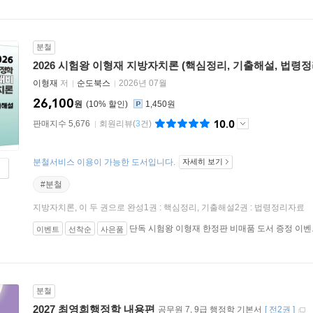
분철
2026 시험왕 이형재 지방자치론 (핵심정리, 기출해설, 법령정
이형재
저
순도북스
2026년 07월
26,100
원
10
%
1,450원
10.0
판매지수 5,676
회원리뷰
(
3
건)
분철서비스 이용이 가능한 도서입니다.
자세히 보기
#분철
지방자치론, 이 두 권으로 완성1권 : 핵심정리, 기출해설2권 : 법령정리자료
단독 시험왕 이형재 한정판 비매품 도서 증정 이
이벤트
선착순
사은품
분철
2027 최영희행정학 내용편
공무원 7, 9급 행정학 기본서
[
전2권
]