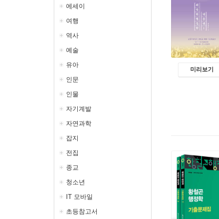
에세이
여행
역사
예술
유아
미리보기
인문
인물
자기계발
자연과학
잡지
전집
종교
청소년
IT 모바일
초등참고서