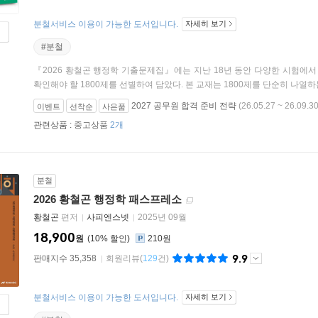
분철서비스 이용이 가능한 도서입니다.
자세히 보기
#분철
『2026 황철곤 행정학 기출문제집』에는 지난 18년 동안 다양한 시험에
확인해야 할 1800제를 선별하여 담았다. 본 교재는 1800제를 단순히 나열하는 
2027 공무원 합격 준비 전략
(26.05.27 ~ 26.09.30
이벤트
선착순
사은품
관련상품 :
중고상품
2개
분철
2026 황철곤 행정학 패스프레소
황철곤
편저
사피엔스넷
2025년 09월
18,900
원
10
%
210원
9.9
판매지수 35,358
회원리뷰
(
129
건)
분철서비스 이용이 가능한 도서입니다.
자세히 보기