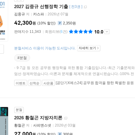
2027 김중규 선행정학 기출
[
전3권
]
김중규
저
카스파
2026년 07월
42,300
원
10
%
2,350원
10.0
판매지수 11,343
회원리뷰
(
6
건)
분철서비스 이용이 가능한 도서입니다.
자세히 보기
#분철
- 9·7급 등 모든 공무원 행정학을 위한 통합 기출집입니다.-최근 기출문제와
엄선·정제하였습니다.-이론과 문제를 체계적으로 연결시켰습니다.-100% 전 지
[공단기X예스24] 공무원 합격을 향한 특별한 응원
이벤트
선착순
사은품
분철
2026 황철곤 지방자치론
황철곤
저
사피엔스넷
2026년 03월
27,000
원
10
%
300원