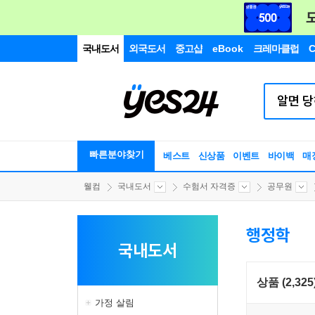
국내도서
외국도서
중고샵
eBook
크레마클럽
C
빠른분야찾기
베스트
신상품
이벤트
바이백
매
웰컴
국내도서
수험서 자격증
공무원
행정학
국내도서
상품 (2,325
가정 살림