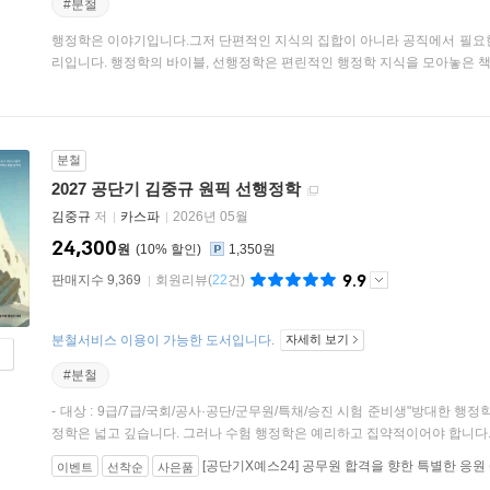
#분철
행정학은 이야기입니다.그저 단편적인 지식의 집합이 아니라 공직에서 필요한
리입니다. 행정학의 바이블, 선행정학은 편린적인 행정학 지식을 모아놓은 책이
분철
2027 공단기 김중규 원픽 선행정학
김중규
저
카스파
2026년 05월
24,300
원
10
%
1,350원
9.9
판매지수 9,369
회원리뷰
(
22
건)
분철서비스 이용이 가능한 도서입니다.
자세히 보기
#분철
- 대상 : 9급/7급/국회/공사·공단/군무원/특채/승진 시험 준비생"방대한 행정
정학은 넓고 깊습니다. 그러나 수험 행정학은 예리하고 집약적이어야 합니다. 20
[공단기X예스24] 공무원 합격을 향한 특별한 응원
이벤트
선착순
사은품