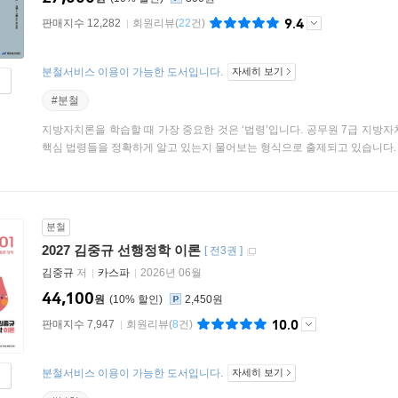
9.4
판매지수 12,282
회원리뷰
(
22
건)
분철서비스 이용이 가능한 도서입니다.
자세히 보기
#분철
지방자치론을 학습할 때 가장 중요한 것은 ‘법령’입니다. 공무원 7급 지방
핵심 법령들을 정확하게 알고 있는지 물어보는 형식으로 출제되고 있습니다. 그
분철
2027 김중규 선행정학 이론
[
전3권
]
김중규
저
카스파
2026년 06월
44,100
원
10
%
2,450원
10.0
판매지수 7,947
회원리뷰
(
8
건)
분철서비스 이용이 가능한 도서입니다.
자세히 보기