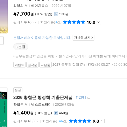
최영희
저
에이치북스
2026년 07월
47,700
원
10
%
530원
10.0
판매지수 4,992
회원리뷰
(
3
건)
분철서비스 이용이 가능한 도서입니다.
자세히 보기
#분철
• 공무원행정학 만점을 위한 기본개념서• 암기가 아닌 이해를 위해 하나하나 
2027 공무원 합격 준비 전략
(26.05.27 ~ 26.09.30
이벤트
선착순
사은품
분철
2026 황철곤 행정학 기출문제집
[
전2권
]
황철곤
저
넥스트스터디
2025년 08월
41,400
원
10
%
460원
9.8
판매지수 41,802
회원리뷰
(
146
건)