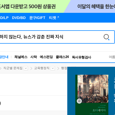
D/LP
DVD/BD
문구
/GIFT
티켓
장안내
채널예스
사락
예스펀딩
클래스24
독서유형검사
여
RBTI Lab
독서유형검사
직군별 문제집
교육행정직
행정학
)