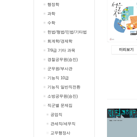
행정학
과학
수학
헌법/형법/민법/기타법
회계학/경제학
미리보기
7/9급 기타 과목
경찰공무원(승진)
군무원/부사관
기능직 10급
기능직 일반직전환
소방공무원(승진)
직군별 문제집
공업직
관세직/세무직
교무행정사