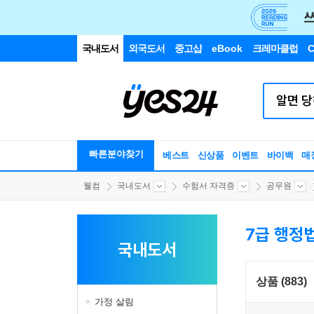
국내도서
외국도서
중고샵
eBook
크레마클럽
C
빠른분야찾기
베스트
신상품
이벤트
바이백
매
웰컴
국내도서
수험서 자격증
공무원
7급 행정
국내도서
상품 (883)
가정 살림