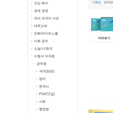
기본순
판매량
건강 취미
경제 경영
국어 외국어 사전
대학교재
만화/라이트노벨
미리보기
사회 정치
소설/시/희곡
수험서 자격증
공무원
국어(한문)
영어
한국사
PSAT(7급)
사회
행정법