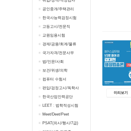
취업/상식/적성검사
공인중개/주택관리
한국사능력검정시험
고등고시/전문직
교원임용시험
경제/금융/회계/물류
국가자격/전문사무
법/인문/사회
보건/위생/의학
컴퓨터 수험서
편입/검정고시/독학사
미리보기
한국산업인력공단
LEET : 법학적성시험
Meet/Deet/Peet
PSAT(외시/행시/7급)