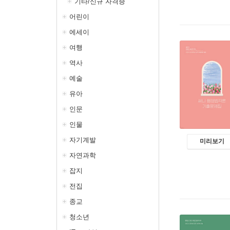
기타/신규 자격증
어린이
에세이
여행
역사
예술
유아
인문
인물
자기계발
미리보기
자연과학
잡지
전집
종교
청소년