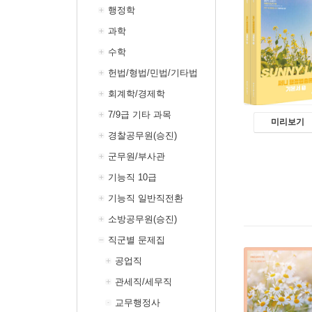
행정학
과학
수학
헌법/형법/민법/기타법
회계학/경제학
7/9급 기타 과목
미리보기
경찰공무원(승진)
군무원/부사관
기능직 10급
기능직 일반직전환
소방공무원(승진)
직군별 문제집
공업직
관세직/세무직
교무행정사