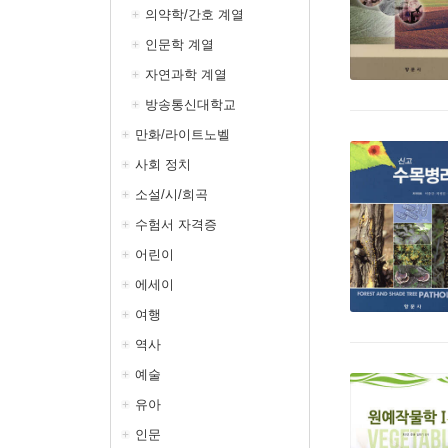
의약학/간호 계열
인문학 계열
자연과학 계열
방송통신대학교
만화/라이트노벨
사회 정치
소설/시/희곡
수험서 자격증
어린이
에세이
여행
역사
예술
유아
인문