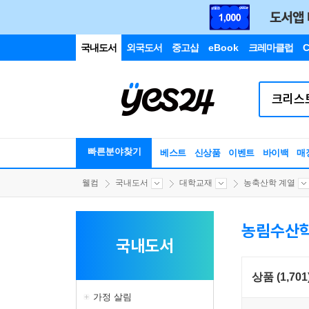
국내도서
외국도서
중고샵
eBook
크레마클럽
C
빠른분야찾기
베스트
신상품
이벤트
바이백
매
웰컴
국내도서
대학교재
농축산학 계열
농림수산
국내도서
상품 (1,701
가정 살림