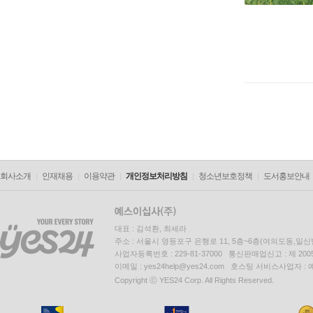
회사소개
인재채용
이용약관
개인정보처리방침
청소년보호정책
도서홍보안내
대표 : 김석환, 최세라
주소 : 서울시 영등포구 은행로 11, 5층~6층(여의도동,일신
사업자등록번호 : 229-81-37000 통신판매업신고 : 제 200
이메일 : yes24help@yes24.com 호스팅 서비스사업자 :
Copyright ⓒ YES24 Corp. All Rights Reserved.