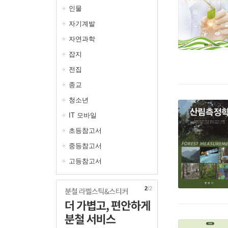
인물
자기계발
자연과학
잡지
전집
종교
청소년
IT 모바일
초등참고서
중등참고서
고등참고서
1
/2