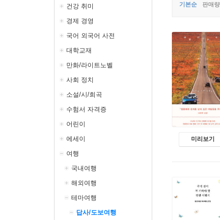
기본순
판매량
건강 취미
경제 경영
국어 외국어 사전
대학교재
만화/라이트노벨
사회 정치
소설/시/희곡
수험서 자격증
어린이
에세이
미리보기
여행
국내여행
해외여행
테마여행
답사/도보여행