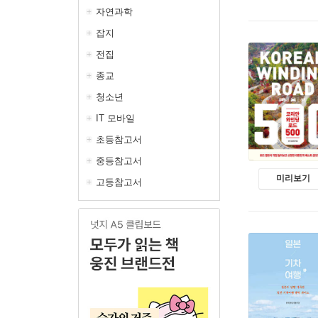
자연과학
잡지
전집
종교
청소년
IT 모바일
초등참고서
중등참고서
미리보기
고등참고서