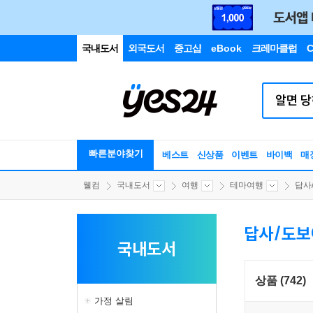
국내도서
외국도서
중고샵
eBook
크레마클럽
C
빠른분야찾기
베스트
신상품
이벤트
바이백
매
웰컴
국내도서
여행
테마여행
답사
답사/도보
국내도서
상품 (742)
가정 살림