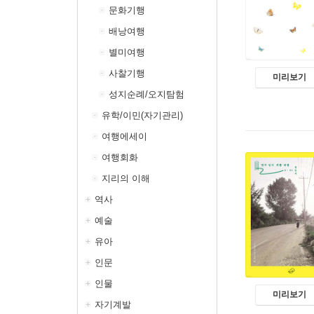
문화기행
배낭여행
별미여행
사찰기행
미리보기
성지순례/오지탐험
유학/이민(자기관리)
여행에세이
여행회화
지리의 이해
역사
예술
유아
인문
인물
미리보기
자기계발