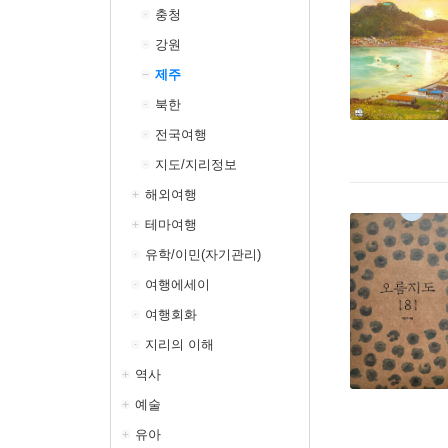
충청
강원
제주
북한
전국여행
지도/지리정보
해외여행
테마여행
유학/이민(자기관리)
여행에세이
여행회화
지리의 이해
역사
예술
유아