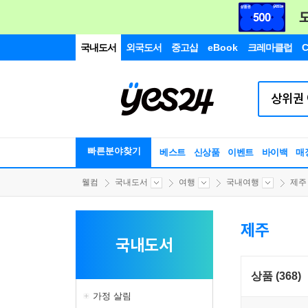
국내도서
외국도서
중고샵
eBook
크레마클럽
C
빠른분야찾기
베스트
신상품
이벤트
바이백
매
웰컴
국내도서
여행
국내여행
제주
제주
국내도서
상품 (368)
가정 살림