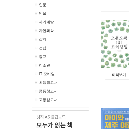
인문
인물
자기계발
자연과학
잡지
전집
종교
청소년
IT 모바일
미리보기
초등참고서
중등참고서
고등참고서