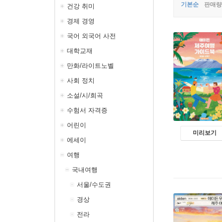
기본순
판매량
건강 취미
경제 경영
국어 외국어 사전
대학교재
만화/라이트노벨
사회 정치
소설/시/희곡
수험서 자격증
어린이
미리보기
에세이
여행
국내여행
서울/수도권
경상
전라