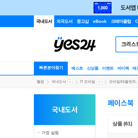
국내도서
외국도서
중고샵
eBook
크레마클럽
C
빠른분야찾기
베스트
신상품
이벤트
바이백
매
웰컴
국내도서
IT 모바일
모바일/태블릿/S..
페이스북
국내도서
상품 (61)
가정 살림