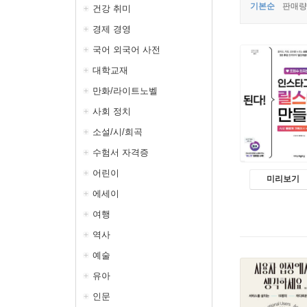
기본순
판매량
건강 취미
경제 경영
국어 외국어 사전
대학교재
만화/라이트노벨
사회 정치
소설/시/희곡
수험서 자격증
어린이
미리보기
에세이
여행
역사
예술
유아
인문