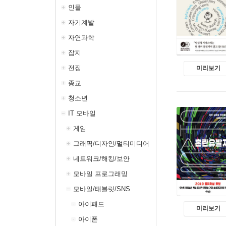
인물
자기계발
자연과학
잡지
전집
미리보기
종교
청소년
IT 모바일
게임
그래픽/디자인/멀티미디어
네트워크/해킹/보안
모바일 프로그래밍
모바일/태블릿/SNS
아이패드
미리보기
아이폰