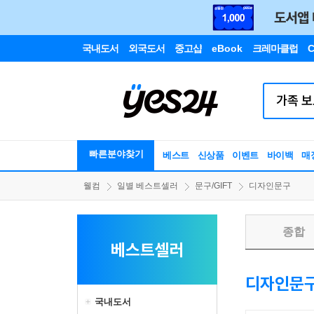
국내도서
외국도서
중고샵
eBook
크레마클럽
C
빠른분야찾기
베스트
신상품
이벤트
바이백
매
웰컴
일별 베스트셀러
문구/GIFT
디자인문구
종합
베스트셀러
디자인문
국내도서