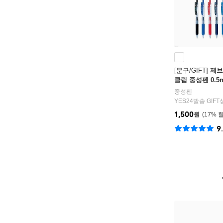
[문구/GIFT]
제브
클립 중성펜 0.5m
중성펜
YES24발송 GIF
1,500
원
17
%
9