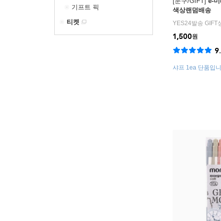
[문구/GIFT]
e-
기프트 픽
색상랜덤배송
티켓
YES24발송 GIF
1,500
원
9
샤프 1ea 단품입니