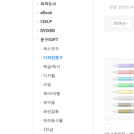
외국도서
전일 온라인과
eBook
CD/LP
2026년
DVD/BD
문구/GIFT
예스굿즈
디자인문구
학습/독서
디지털
리빙
취미/여행
유아동
패션잡화
반려동식물
1인샵