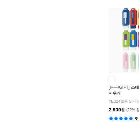
[문구/GIFT]
스테
지우개
YES24발송 GIF
2,500
원
22
%
9