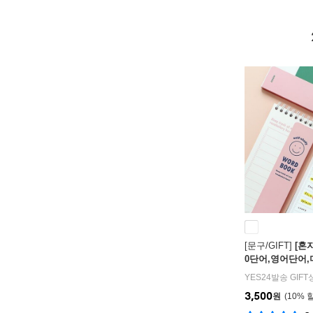
[문구/GIFT]
[혼
0단어,영어단어,
YES24발송 GIF
3,500
원
10
%