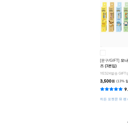
[문구/GIFT]
모나
즈 (3본입)
YES24발송 GIF
3,500
원
13
%
9
히든 포켓몬 뮤 펜 
(5% 확률)