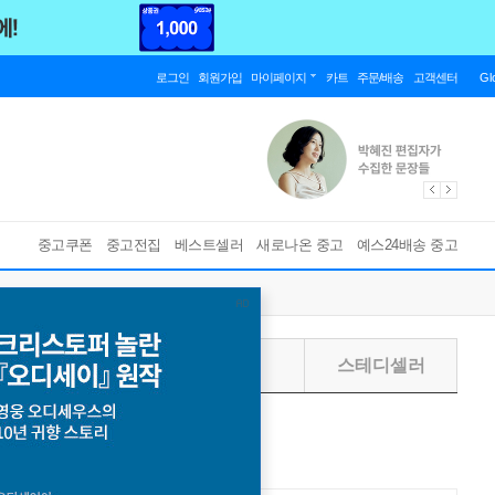
로그인
회원가입
마이페이지
카트
주문/배송
고객센터
Gl
중고쿠폰
중고전집
베스트셀러
새로나온 중고
예스24배송 중고
주별
월별
스테디셀러