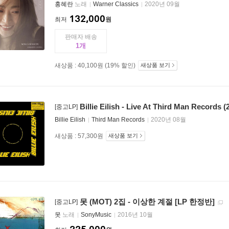
홍혜란
노래
Warner Classics
2020년 09월
132,000
최저
원
판매자 배송
1
새상품 : 40,100원 (19% 할인)
새상품 보기
Billie Eilish - Live At Third Man Records
[중고LP]
Billie Eilish
Third Man Records
2020년 08월
새상품 : 57,300원
새상품 보기
못 (MOT) 2집 - 이상한 계절 [LP 한정반]
[중고LP]
못
노래
SonyMusic
2016년 10월