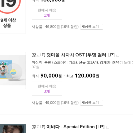
최저
원
판매자 배송
1
새상품 : 46,800원 (19% 할인)
새상품 보기
갯마을 차차차 OST [투명 컬러 LP]
[중고LP]
이상이
,
승민 (스트레이 키즈)
,
산들 (B1A4)
,
김재환
,
최유리
노래 
07월
90,000
120,000
최저
원
최고
원
판매자 배송
3
새상품 : 49,000원 (19% 할인)
새상품 보기
이바다 - Special Edition [LP]
[중고LP]