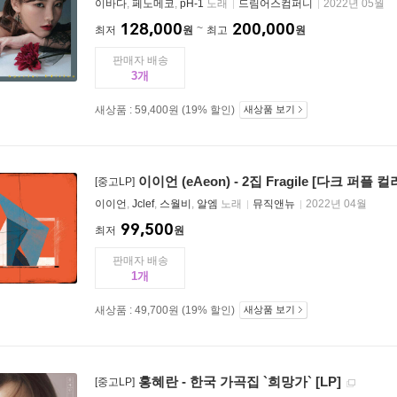
이바다
,
페노메코
,
pH-1
노래
드림어스컴퍼니
2022년 05월
128,000
200,000
최저
원
최고
원
판매자 배송
3
새상품 : 59,400원 (19% 할인)
새상품 보기
이이언 (eAeon) - 2집 Fragile [다크 퍼플 컬
[중고LP]
이이언
,
Jclef
,
스월비
,
알엠
노래
뮤직앤뉴
2022년 04월
99,500
최저
원
판매자 배송
1
새상품 : 49,700원 (19% 할인)
새상품 보기
홍혜란 - 한국 가곡집 `희망가` [LP]
[중고LP]