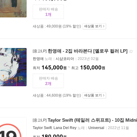
판매자 배송
1
새상품 : 49,000원 (19% 할인)
새상품 보기
한영애 - 2집 바라본다 [옐로우 컬러 LP]
[중고LP]
한영애
노래
시샵코리아
2023년 02월
145,000
150,000
최저
원
최고
원
판매자 배송
2
새상품 : 44,600원 (19% 할인)
새상품 보기
Taylor Swift (테일러 스위프트) - 10집 Mi
[중고LP]
Taylor Swift
,
Lana Del Rey
노래
Universal
2022년 11월
180,000