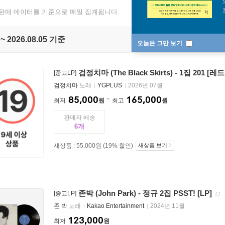
 판매 데이터를 기준으로 매일 집계됩니다.
 ~ 2026.08.05 기준
오늘은 그만 보기
검정치마 (The Black Skirts) - 1집 201 [
[중고LP]
검정치마
노래
YGPLUS
2026년 07월
85,000
165,000
최저
원
최고
원
판매자 배송
6
새상품 : 55,000원 (19% 할인)
새상품 보기
존박 (John Park) - 정규 2집 PSST! [LP]
[중고LP]
존 박
노래
Kakao Entertainment
2024년 11월
123,000
최저
원