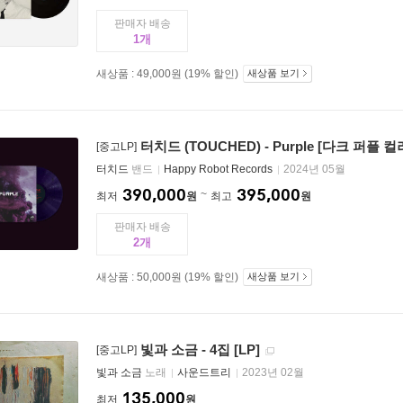
판매자 배송
1
새상품 : 49,000원 (19% 할인)
새상품 보기
터치드 (TOUCHED) - Purple [다크 퍼플 컬러
[중고LP]
터치드
밴드
Happy Robot Records
2024년 05월
390,000
395,000
최저
원
최고
원
판매자 배송
2
새상품 : 50,000원 (19% 할인)
새상품 보기
빛과 소금 - 4집 [LP]
[중고LP]
빛과 소금
노래
사운드트리
2023년 02월
135,000
최저
원