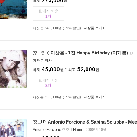
225,000
최저
원
판매자 배송
1
새상품 : 49,000원 (19% 할인)
새상품 보기
이상은 - 1집 Happy Birthday (미개봉)
[중고중고]
기타 제작사
45,000
52,000
최저
원
최고
원
판매자 배송
2
새상품 : 33,000원 (15% 할인)
새상품 보기
Antonio Forcione & Sabina Sciubba - Me
[중고LP]
Antonio Forcione
연주
Naim
2008년 10월