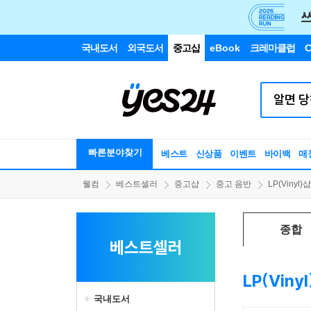
국내도서
외국도서
중고샵
eBook
크레마클럽
C
빠른분야찾기
베스트
신상품
이벤트
바이백
매
웰컴
베스트셀러
중고샵
중고 음반
LP(Vinyl)샵
종합
베스트셀러
LP(Viny
국내도서