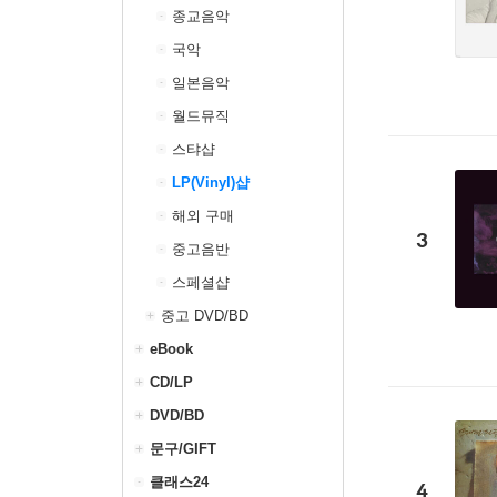
종교음악
국악
일본음악
월드뮤직
스탸샵
LP(Vinyl)샵
해외 구매
3
중고음반
스페셜샵
중고 DVD/BD
eBook
CD/LP
DVD/BD
문구/GIFT
클래스24
4