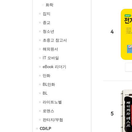
화학
잡지
종교
4
청소년
초중고 참고서
해외원서
IT 모바일
eBook 리더기
만화
BL만화
BL
라이트노벨
로맨스
5
판타지/무협
CD/LP