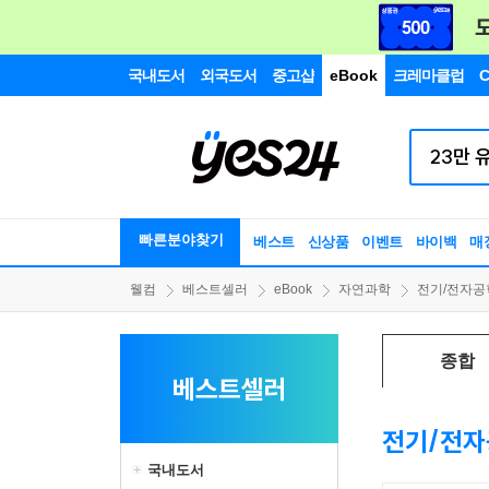
국내도서
외국도서
중고샵
eBook
크레마클럽
C
빠른분야찾기
베스트
신상품
이벤트
바이백
매
웰컴
베스트셀러
eBook
자연과학
전기/전자공
종합
베스트셀러
전기/전자
국내도서