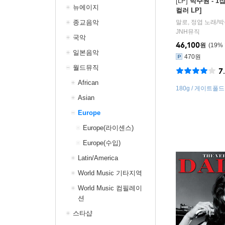
[LP]
박주원 - 1
뉴에이지
컬러 LP]
종교음악
말로
,
정엽
노래/
박
JNH뮤직
국악
46,100
원
19
%
일본음악
470원
월드뮤직
7
African
180g / 게이트폴드
Asian
Europe
Europe(라이센스)
Europe(수입)
Latin/America
World Music 기타지역
World Music 컴필레이
션
스타샵