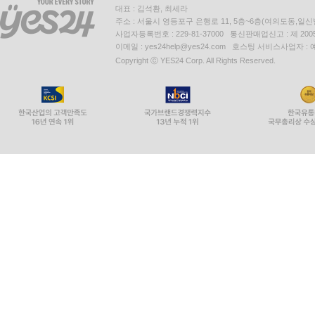
대표 : 김석환, 최세라
주소 : 서울시 영등포구 은행로 11, 5층~6층(여의도동,일신
사업자등록번호 : 229-81-37000 통신판매업신고 : 제 200
이메일 : yes24help@yes24.com 호스팅 서비스사업자 :
Copyright ⓒ YES24 Corp. All Rights Reserved.