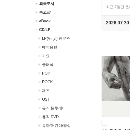
외국도서
최근 7일간 
중고샵
eBook
2026.07.30
CD/LP
LP(Vinyl) 전문관
예약음반
가요
클래식
POP
ROCK
재즈
OST
뮤직 블루레이
뮤직 DVD
유아/어린이/명상