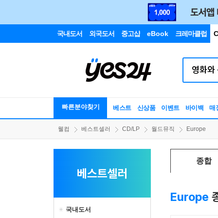
국내도서
외국도서
중고샵
eBook
크레마클럽
C
빠른분야찾기
베스트
신상품
이벤트
바이백
매
웰컴
베스트셀러
CD/LP
월드뮤직
Europe
종합
베스트셀러
Europe
국내도서