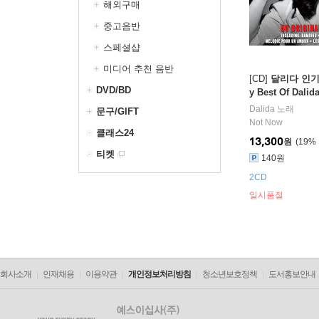
해외구매
중고음반
스페셜샵
미디어 추천 음반
[CD]
달리다 인기곡
DVD/BD
y Best Of Dalida
Dalida
노래
문구/GIFT
Not Now
클래스24
13,300
원
19
%
티켓
140원
2CD
일시품절
회사소개
인재채용
이용약관
개인정보처리방침
청소년보호정책
도서홍보안내