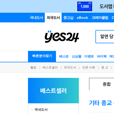
국내도서
외국도서
중고샵
eBook
크레마클럽
C
빠른분야찾기
베스트
신상품
이벤트
바이백
매
웰컴
베스트셀러
외국도서
인문 사회
종 교
종합
베스트셀러
기타 종교
국내도서