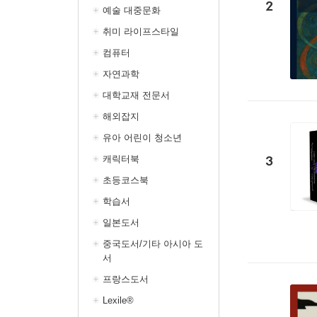
2
예술 대중문화
취미 라이프스타일
컴퓨터
자연과학
대학교재 전문서
해외잡지
유아 어린이 청소년
3
캐릭터북
초등코스북
학습서
일본도서
중국도서/기타 아시아 도
서
프랑스도서
Lexile®