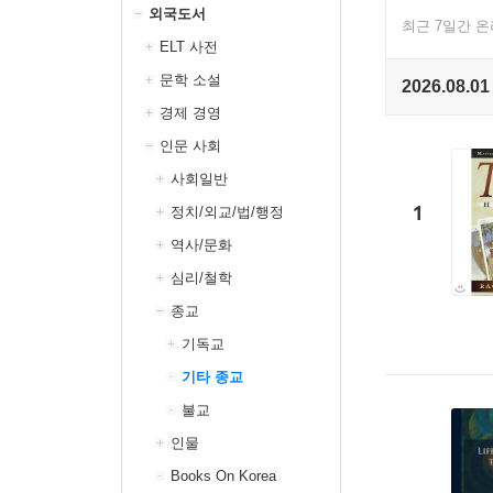
외국도서
최근 7일간 
ELT 사전
문학 소설
2026.08.01
경제 경영
인문 사회
사회일반
1
정치/외교/법/행정
역사/문화
심리/철학
종교
기독교
기타 종교
불교
인물
Books On Korea