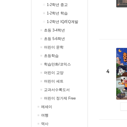
1-2학년 종교
1-2학년 학습
1-2학년 IQ/EQ계발
초등 3-4학년
초등 5-6학년
어린이 문학
초등학습
학습만화/코믹스
4
어린이 교양
어린이 세트
교과서수록도서
어린이 정가제 Free
에세이
여행
역사