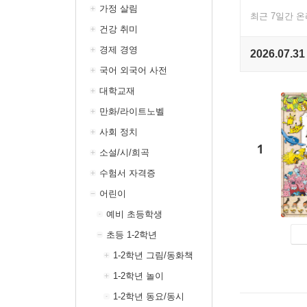
가정 살림
최근 7일간 
건강 취미
경제 경영
2026.07.31
국어 외국어 사전
대학교재
만화/라이트노벨
사회 정치
1
소설/시/희곡
수험서 자격증
어린이
예비 초등학생
초등 1-2학년
1-2학년 그림/동화책
1-2학년 놀이
1-2학년 동요/동시