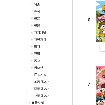
예술
유아
인문
5
인물
자기계발
자연과학
잡지
전집
종교
청소년
IT 모바일
초등참고서
6
중등참고서
고등참고서
외국도서