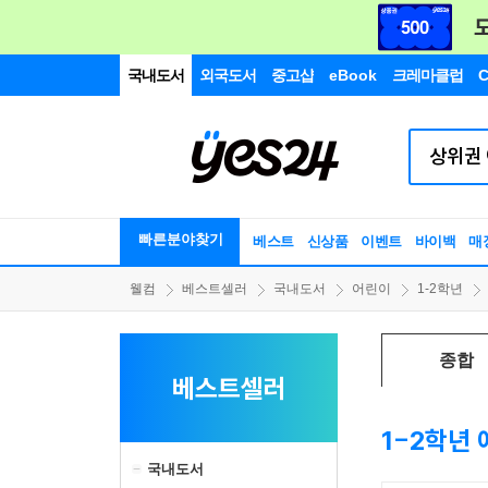
국내도서
외국도서
중고샵
eBook
크레마클럽
C
빠른분야찾기
베스트
신상품
이벤트
바이백
매
웰컴
베스트셀러
국내도서
어린이
1-2학년
종합
베스트셀러
1-2학년
국내도서