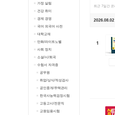
가정 살림
최근 7일간 
건강 취미
경제 경영
2026.08.02
국어 외국어 사전
대학교재
만화/라이트노벨
1
사회 정치
소설/시/희곡
수험서 자격증
공무원
취업/상식/적성검사
공인중개/주택관리
한국사능력검정시험
고등고시/전문직
교원임용시험