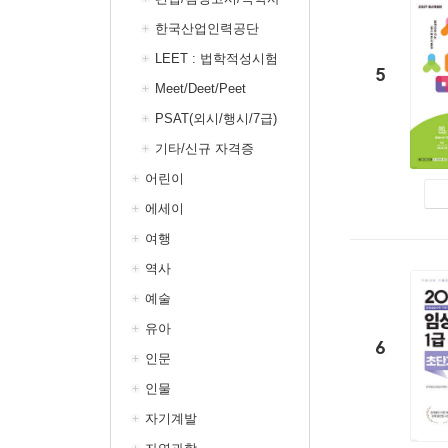
한국산업인력공단
LEET : 법학적성시험
5
Meet/Deet/Peet
PSAT(외시/행시/7급)
기타/신규 자격증
어린이
에세이
여행
역사
예술
유아
6
인문
인물
자기계발