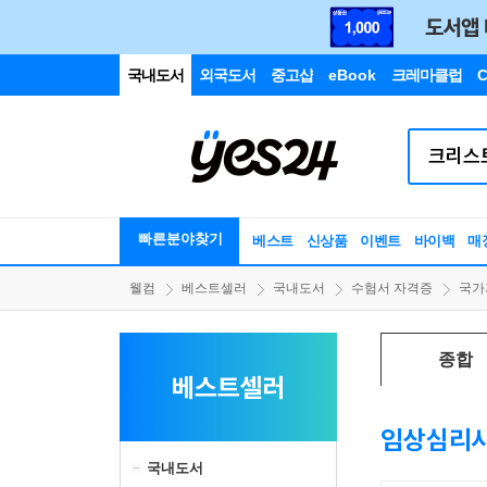
국내도서
외국도서
중고샵
eBook
크레마클럽
C
빠른분야찾기
베스트
신상품
이벤트
바이백
매
웰컴
베스트셀러
국내도서
수험서 자격증
국가
종합
베스트셀러
임상심리
국내도서