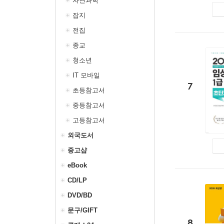
자연과학
잡지
전집
종교
청소년
IT 모바일
7
초등참고서
중등참고서
고등참고서
외국도서
중고샵
eBook
CD/LP
DVD/BD
문구/GIFT
8