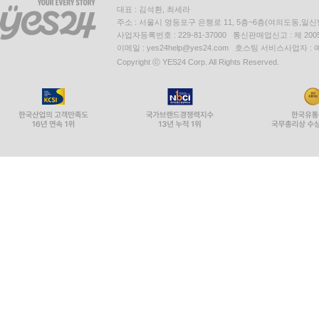
대표 : 김석환, 최세라
주소 : 서울시 영등포구 은행로 11, 5층~6층(여의도동,일신
사업자등록번호 : 229-81-37000 통신판매업신고 : 제 200
이메일 : yes24help@yes24.com 호스팅 서비스사업자 :
Copyright ⓒ YES24 Corp. All Rights Reserved.