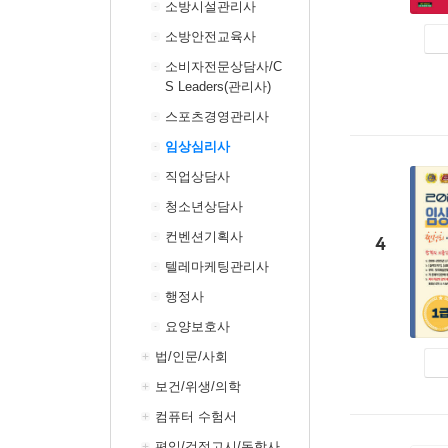
소방시설관리사
소방안전교육사
소비자전문상담사/C
S Leaders(관리사)
스포츠경영관리사
임상심리사
직업상담사
청소년상담사
컨벤션기획사
4
텔레마케팅관리사
행정사
요양보호사
법/인문/사회
보건/위생/의학
컴퓨터 수험서
편입/검정고시/독학사