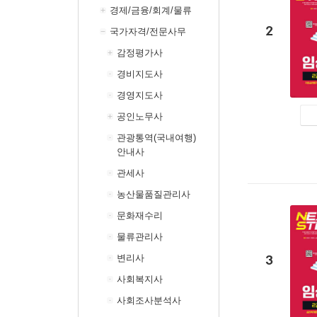
경제/금융/회계/물류
2
국가자격/전문사무
감정평가사
경비지도사
경영지도사
공인노무사
관광통역(국내여행)
안내사
관세사
농산물품질관리사
문화재수리
물류관리사
3
변리사
사회복지사
사회조사분석사