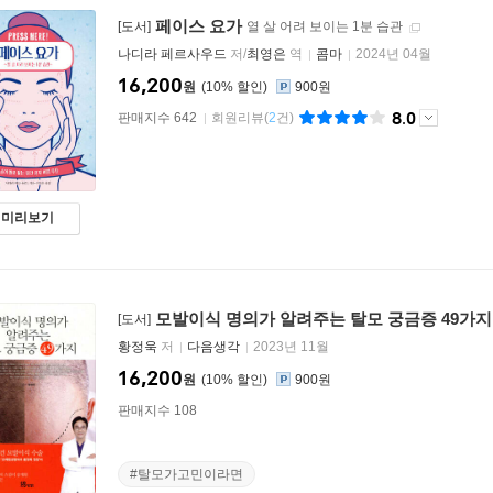
페이스 요가
[도서]
열 살 어려 보이는 1분 습관
나디라 페르사우드
저/
최영은
역
콤마
2024년 04월
16,200
원
10
%
900원
8.0
판매지수 642
회원리뷰
(
2
건)
미리보기
모발이식 명의가 알려주는 탈모 궁금증 49가지
[도서]
황정욱
저
다음생각
2023년 11월
16,200
원
10
%
900원
판매지수 108
#탈모가고민이라면