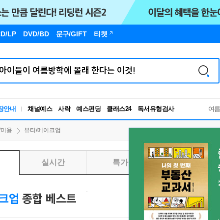
D/LP
DVD/BD
문구
/GIFT
티켓
장안내
채널예스
사락
예스펀딩
클래스24
독서유형검사
여
RBTI Lab
독서유형검사
/미용
뷰티/메이크업
실시간
특가
일별
크업
종합 베스트