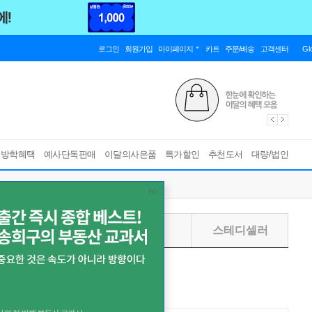
로그인
회원가입
마이페이지
카트
주문/배송
고객센터
Gl
름방학혜택
예사단독판매
이달의사은품
특가할인
추천도서
대량/법인
주별
월별
스테디셀러