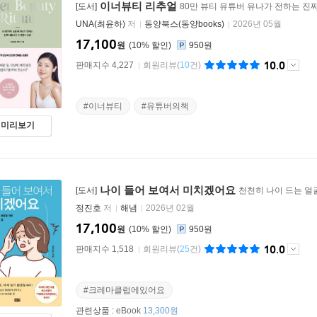
이너뷰티 리추얼
[도서]
80만 뷰티 유튜버 유나가 전하는 진
UNA(최윤하)
저
동양북스(동양books)
2026년 05월
17,100
원
10
%
950원
10.0
판매지수 4,227
회원리뷰
(
10
건)
#이너뷰티
#유튜버의책
미리보기
나이 들어 보여서 미치겠어요
[도서]
천천히 나이 드는 얼
정진호
저
해냄
2026년 02월
17,100
원
10
%
950원
10.0
판매지수 1,518
회원리뷰
(
25
건)
#크레마클럽에있어요
관련상품 :
eBook
13,300원