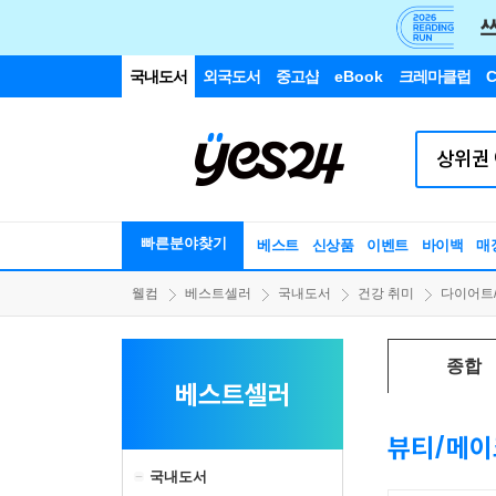
국내도서
외국도서
중고샵
eBook
크레마클럽
C
빠른분야찾기
베스트
신상품
이벤트
바이백
매
웰컴
베스트셀러
국내도서
건강 취미
다이어트
종합
베스트셀러
뷰티/메이
국내도서