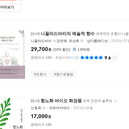
미리보기
니꼴라드바리의 예술적 향수
[도서]
세계적인 조향사 니꼴
니꼴라드바리
저/
강연희
,
유상희
역
샹다롬에디션
2023년 07
29,700
원
10
%
1,650원
9.6
판매지수 168
회원리뷰
(
15
건)
#조향사
#향기로힐링
항노화 바이오 화장품
[도서]
피부 건강의 솔루션
신동욱
저
자유아카데미
2023년 06월
17,000
원
판매지수 186