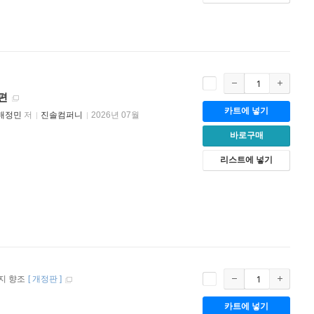
편
카트에 넣기
배정민
저
진솔컴퍼니
2026년 07월
바로구매
리스트에 넣기
지 향조
[
개정판
]
카트에 넣기