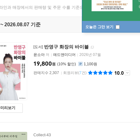
온라인과 매장에서의 판매량 및 주문 수를 기준으로 매일 1회 집계됩니다.
 ~ 2026.08.07 기준
오늘은 그만 보기
반영구 화장의 바이블
[도서]
윤소아
저
애드앤미디어
2026년 07월
19,800
원
10
%
1,100원
10.0
판매지수 2,307
회원리뷰
(
7
건)
미리보기
Collect-43