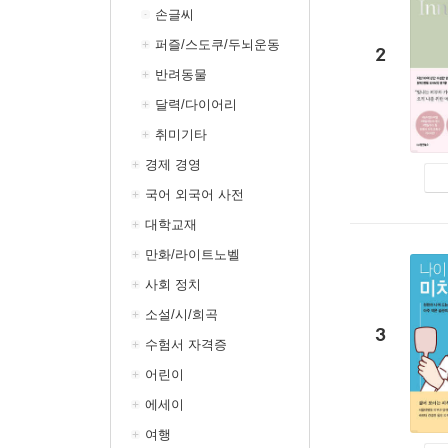
손글씨
퍼즐/스도쿠/두뇌운동
2
반려동물
달력/다이어리
취미기타
경제 경영
국어 외국어 사전
대학교재
만화/라이트노벨
사회 정치
소설/시/희곡
3
수험서 자격증
어린이
에세이
여행