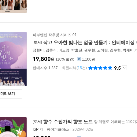
피부텐텐 작우빛 시리즈-01
작고 우아한 빛나는 얼굴 만들기 : 안티에이징 
[도서]
정한미
,
김종식
,
이도영
,
박효진
,
권수현
,
고혜림
,
김수형
,
박새미
,
19,800
원
10
%
1,100원
9.5
판매지수 1,287
회원리뷰
(
15
건)
미리보기
향수 수집가의 향조 노트
[도서]
향 계열로 이해하는 110가
ISP
저
파이퍼프레스
2026년 02월