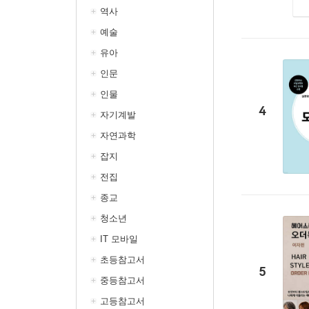
역사
예술
유아
인문
인물
4
자기계발
자연과학
잡지
전집
종교
청소년
IT 모바일
초등참고서
5
중등참고서
고등참고서