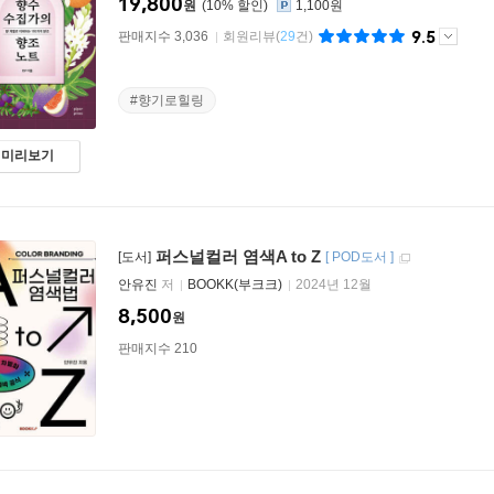
19,800
원
10
%
1,100원
9.5
판매지수 3,036
회원리뷰
(
29
건)
#향기로힐링
미리보기
퍼스널컬러 염색A to Z
[도서]
[
POD도서
]
안유진
저
BOOKK(부크크)
2024년 12월
8,500
원
판매지수 210