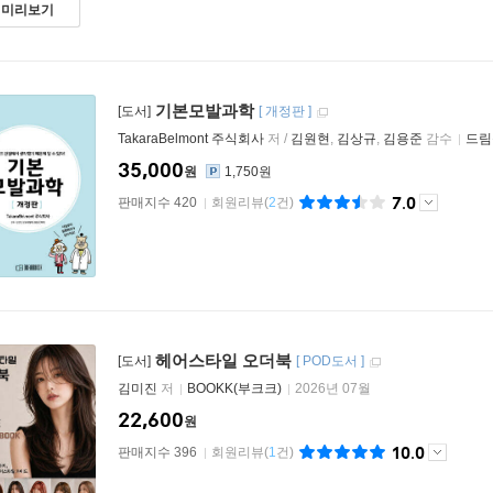
미리보기
기본모발과학
[도서]
[
개정판
]
TakaraBelmont 주식회사
저 /
김원현
,
김상규
,
김용준
감수
드림
35,000
원
1,750원
7.0
판매지수 420
회원리뷰
(
2
건)
헤어스타일 오더북
[도서]
[
POD도서
]
김미진
저
BOOKK(부크크)
2026년 07월
22,600
원
10.0
판매지수 396
회원리뷰
(
1
건)