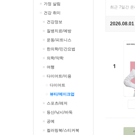
가정 살림
최근 7일간 
건강 취미
건강정보
2026.08.01
질병치료/예방
운동/피트니스
한의학/민간요법
의학/약학
1
여행
다이어트/미용
다이어트
뷰티/메이크업
스포츠/레저
등산/낚시/바둑
공예
컬러링북/스티커북