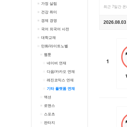
가정 살림
최근 7일간 
건강 취미
경제 경영
2026.08.03
국어 외국어 사전
대학교재
만화/라이트노벨
웹툰
1
네이버 연재
다음/카카오 연재
레진코믹스 연재
기타 플랫폼 연재
액션
로맨스
스포츠
판타지