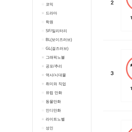
2
코믹
드라마
학원
SF/밀리터리
BL(보이즈러브)
GL(걸즈러브)
그래픽노블
공포/추리
3
역사/시대물
취미와 직업
유럽 만화
동물만화
인디만화
라이트노벨
성인