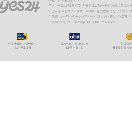
대표 : 김석환, 최세라
주소 : 서울시 영등포구 은행로 11, 5층~6층(여의도동,일신
사업자등록번호 : 229-81-37000 통신판매업신고 : 제 200
이메일 : yes24help@yes24.com 호스팅 서비스사업자 :
Copyright ⓒ YES24 Corp. All Rights Reserved.