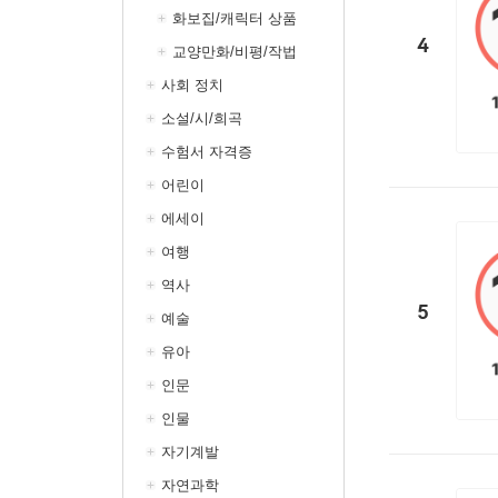
화보집/캐릭터 상품
4
교양만화/비평/작법
사회 정치
소설/시/희곡
수험서 자격증
어린이
에세이
여행
역사
5
예술
유아
인문
인물
자기계발
자연과학