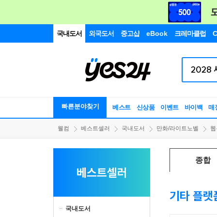
국내도서
외국도서
중고샵
eBook
크레마클럽
C
빠른분야찾기
베스트
신상품
이벤트
바이백
매
웰컴
베스트셀러
국내도서
만화/라이트노벨
웹
종합
베스트셀러
기타 플랫
국내도서