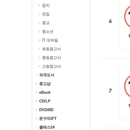
잡지
전집
6
종교
청소년
IT 모바일
초등참고서
중등참고서
고등참고서
외국도서
중고샵
7
eBook
CD/LP
DVD/BD
문구/GIFT
클래스24