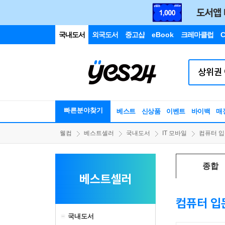
국내도서
외국도서
중고샵
eBook
크레마클럽
C
빠른분야찾기
베스트
신상품
이벤트
바이백
매
웰컴
베스트셀러
국내도서
IT 모바일
컴퓨터 입
종합
베스트셀러
컴퓨터 입
국내도서