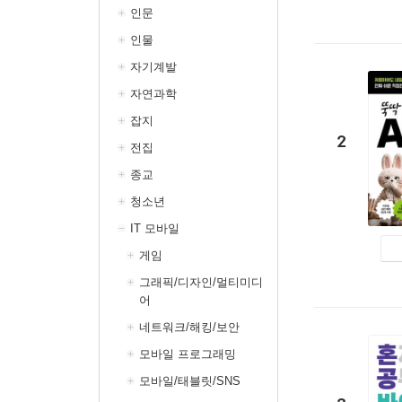
인문
인물
자기계발
자연과학
잡지
2
전집
종교
청소년
IT 모바일
게임
그래픽/디자인/멀티미디
어
네트워크/해킹/보안
모바일 프로그래밍
모바일/태블릿/SNS