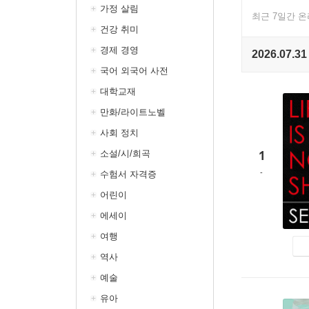
가정 살림
최근 7일간 
건강 취미
경제 경영
2026.07.31
국어 외국어 사전
대학교재
만화/라이트노벨
사회 정치
1
소설/시/희곡
수험서 자격증
어린이
에세이
여행
역사
예술
유아