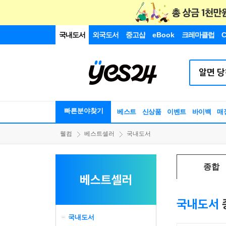
국내도서
외국도서
중고샵
eBook
크레마클럽
C
빠른분야찾기
베스트
신상품
이벤트
바이백
매
웰컴
베스트셀러
국내도서
종합
베스트셀러
국내도서
국내도서