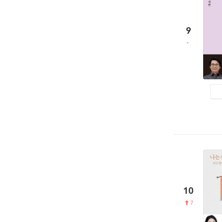
9
10
7