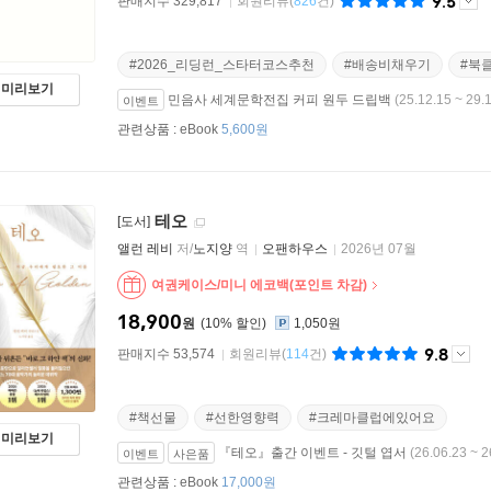
9.5
판매지수 329,817
회원리뷰
(
826
건)
#2026_리딩런_스타터코스추천
#배송비채우기
#북
미리보기
민음사 세계문학전집 커피 원두 드립백
(25.12.15 ~ 29.
이벤트
관련상품 :
eBook
5,600원
테오
[도서]
앨런 레비
저/
노지양
역
오팬하우스
2026년 07월
여권케이스/미니 에코백(포인트 차감)
18,900
원
10
%
1,050원
9.8
판매지수 53,574
회원리뷰
(
114
건)
#책선물
#선한영향력
#크레마클럽에있어요
미리보기
『테오』출간 이벤트 - 깃털 엽서
(26.06.23 ~ 2
이벤트
사은품
관련상품 :
eBook
17,000원