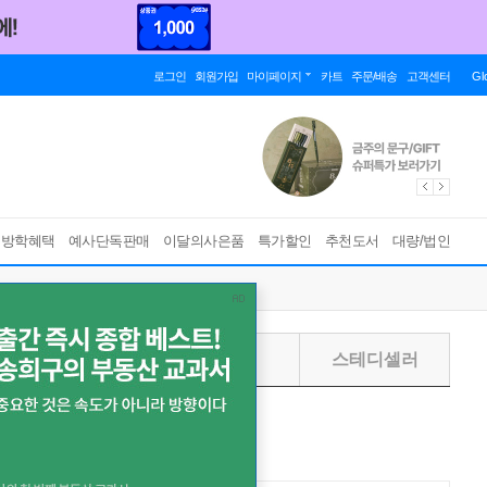
로그인
회원가입
마이페이지
카트
주문/배송
고객센터
Gl
름방학혜택
예사단독판매
이달의사은품
특가할인
추천도서
대량/법인
주별
월별
스테디셀러