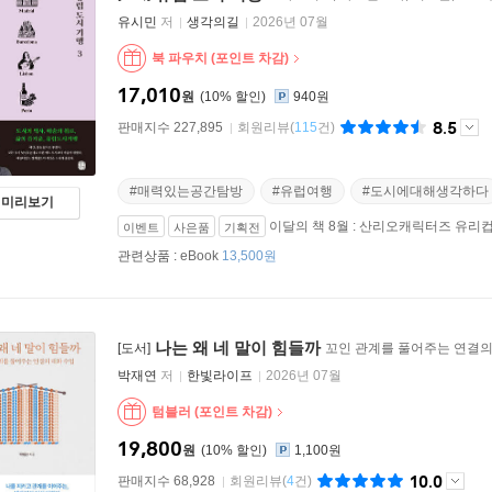
유시민
저
생각의길
2026년 07월
북 파우치 (포인트 차감)
17,010
원
10
%
940원
8.5
판매지수 227,895
회원리뷰
(
115
건)
#매력있는공간탐방
#유럽여행
#도시에대해생각하다
미리보기
이달의 책 8월 : 산리오캐릭터즈 유리
이벤트
사은품
기획전
관련상품 :
eBook
13,500원
나는 왜 네 말이 힘들까
[도서]
꼬인 관계를 풀어주는 연결의
박재연
저
한빛라이프
2026년 07월
텀블러 (포인트 차감)
19,800
원
10
%
1,100원
10.0
판매지수 68,928
회원리뷰
(
4
건)