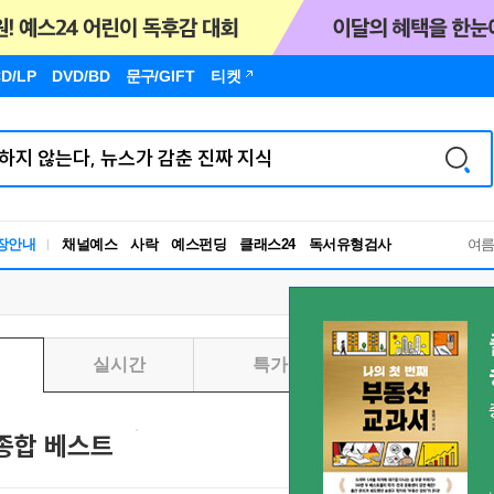
D/LP
DVD/BD
문구
/GIFT
티켓
독서유형검사
RBTI Lab
장안내
채널예스
사락
예스펀딩
클래스24
독서유형검사
여
실시간
특가
일별
종합 베스트