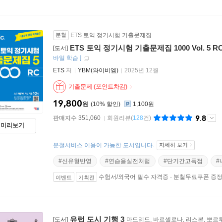
분철
ETS 토익 정기시험 기출문제집
ETS 토익 정기시험 기출문제집 1000 Vol. 5 R
[도서]
바일 학습
]
ETS
저
YBM(와이비엠)
2025년 12월
기출문제 (포인트차감)
19,800
원
10
%
1,100원
9.8
판매지수 351,060
회원리뷰
(
128
건)
미리보기
분철서비스 이용이 가능한 도서입니다.
자세히 보기
#신유형반영
#연습을실전처럼
#단기간고득점
#
수험서/외국어 필수 자격증 - 분철무료쿠폰 증
이벤트
기획전
유럽 도시 기행 3
[도서]
마드리드, 바르셀로나, 리스본, 뽀르