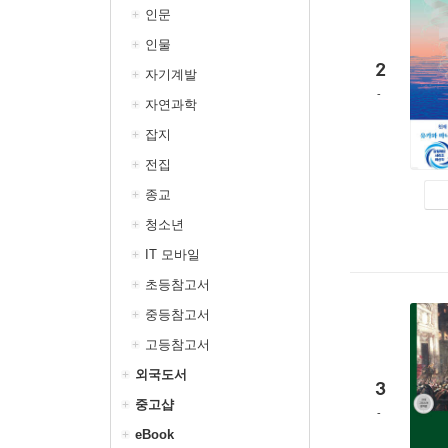
인문
인물
2
자기계발
자연과학
잡지
전집
종교
청소년
IT 모바일
초등참고서
중등참고서
고등참고서
외국도서
3
중고샵
eBook