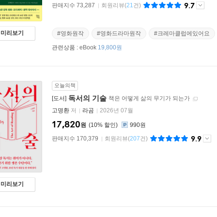
9.7
판매지수 73,287
회원리뷰
(
21
건)
미리보기
#영화원작
#영화드라마원작
#크레마클럽에있어요
관련상품 :
eBook
19,800원
오늘의책
독서의 기술
[도서]
책은 어떻게 삶의 무기가 되는가
고명환
저
라곰
2026년 07월
17,820
원
10
%
990원
9.9
판매지수 170,379
회원리뷰
(
207
건)
미리보기