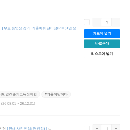
C
[
무료 동영상 강의+기출어휘 단어장(PDF)+앱 모
카트에 넣기
바로구매
리스트에 넣기
너만알려줄게고득점비법
#기출이답이다
정
(26.08.01 ~ 26.12.31)
투 편
[
인쇄 사인본 (초판 한정)
]