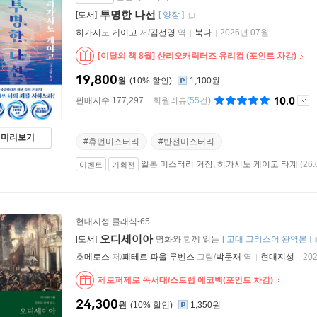
투명한 나선
[도서]
[
양장
]
히가시노 게이고
저/
김선영
역
북다
2026년 07월
[이달의 책 8월] 산리오캐릭터즈 유리컵 (포인트 차감)
19,800
원
10
%
1,100원
10.0
판매지수 177,297
회원리뷰
(
55
건)
미리보기
#휴먼미스터리
#반전미스터리
일본 미스터리 거장, 히가시노 게이고 타계
(26.
이벤트
기획전
현대지성 클래식-65
오디세이아
[도서]
명화와 함께 읽는
[
고대 그리스어 완역본
]
호메로스
저/
페테르 파울 루벤스
그림/
박문재
역
현대지성
20
제로퍼제로 독서대/스트랩 에코백(포인트 차감)
24,300
원
10
%
1,350원