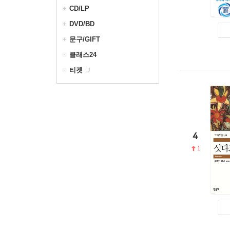
CD/LP
DVD/BD
문구/GIFT
클래스24
티켓
4
1