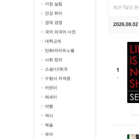
가정 살림
최근 7일간 
건강 취미
경제 경영
2026.08.02
국어 외국어 사전
대학교재
만화/라이트노벨
사회 정치
1
소설/시/희곡
수험서 자격증
어린이
에세이
여행
역사
예술
유아