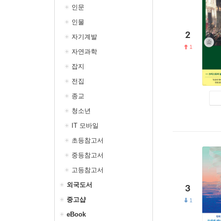
인문
인물
2
자기계발
1
자연과학
잡지
전집
종교
청소년
IT 모바일
초등참고서
중등참고서
고등참고서
외국도서
3
중고샵
1
eBook