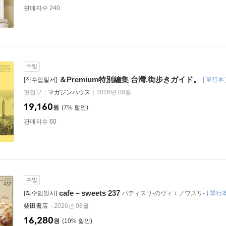
판매지수 240
수입
＆Premium特別編集 台灣,街步きガイド。
[직수입일서]
[
單行本
편집부
マガジンハウス
2026년 08월
19,160
원
7
%
판매지수 60
수입
cafe－sweets 237
[직수입일서]
パティスリ-のヴィエノワズリ-
[
單行
柴田書店
2026년 08월
16,280
원
10
%