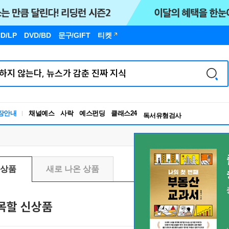
D/LP
DVD/BD
문구
/GIFT
티켓
독서유형검사
RBTI Lab
장안내
채널예스
사락
예스펀딩
클래스24
독서유형검사
신상품
새로 나온 상품
목할 신상품