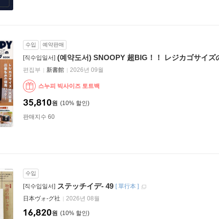
수입
예약판매
(예약도서) SNOOPY 超BIG！！ レジカゴサイ
[직수입일서]
편집부
新書館
2026년 09월
스누피 빅사이즈 토트백
35,810
원
10
%
판매지수 60
수입
ステッチイデ- 49
[직수입일서]
[
單行本
]
日本ヴォ-グ社
2026년 08월
16,820
원
10
%