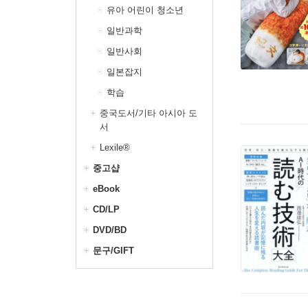
유아 어린이 청소년
일반과학
일반사회
일본잡지
학습
중국도서/기타 아시아 도
서
Lexile®
중고샵
eBook
CD/LP
DVD/BD
문구/GIFT