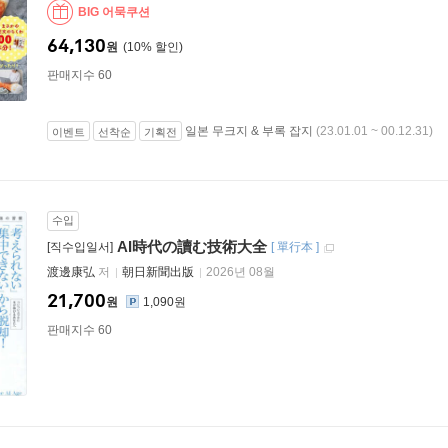
BIG 어묵쿠션
64,130
원
10
%
판매지수 60
일본 무크지 & 부록 잡지
(23.01.01 ~ 00.12.31)
이벤트
선착순
기획전
수입
AI時代の讀む技術大全
[직수입일서]
[
單行本
]
渡邊康弘
저
朝日新聞出版
2026년 08월
21,700
원
1,090원
판매지수 60