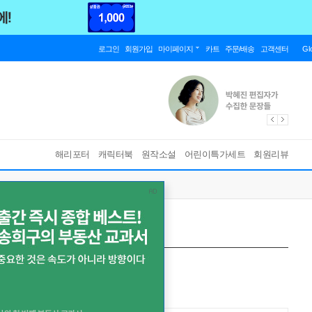
로그인
회원가입
마이페이지
카트
주문/배송
고객센터
Gl
해리포터
캐릭터북
원작소설
어린이특가세트
회원리뷰