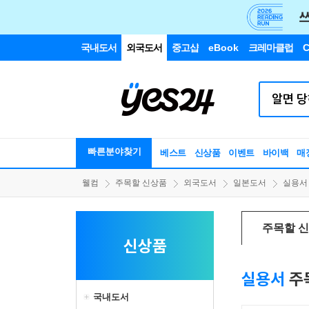
국내도서
외국도서
중고샵
eBook
크레마클럽
C
빠른분야찾기
베스트
신상품
이벤트
바이백
매
웰컴
주목할 신상품
외국도서
일본도서
실용서
주목할 
신상품
실용서
주
국내도서