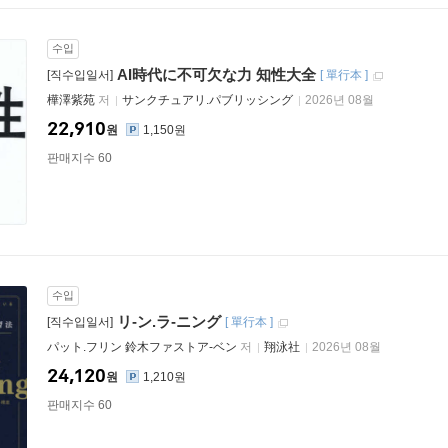
수입
AI時代に不可欠な力 知性大全
[직수입일서]
[
單行本
]
樺澤紫苑
저
サンクチュアリ.パブリッシング
2026년 08월
22,910
원
1,150원
판매지수 60
수입
リ-ン.ラ-ニング
[직수입일서]
[
單行本
]
パット.フリン 鈴木ファストア-ベン
저
翔泳社
2026년 08월
24,120
원
1,210원
판매지수 60