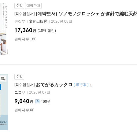
수입
예약판매
(예약도서) ソノモノクロッシェ かぎ針で編む天
[직수입일서]
편집부
文化出版局
2026년 08월
17,360
원
10
%
판매지수 180
수입
おてがるカックロ
[직수입일서]
[
單行本
]
ニコリ
2026년 07월
9,040
원
460원
판매지수 60