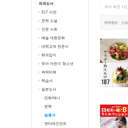
외국도서
외서 최근 1년
ELT 사전
문학 소설
판매량순
신상
인문 사회
예술 대중문화
대학교재 전문서
해외잡지
유아 어린이 청소년
캐릭터북
학습서
일본도서
만화/애니
문학
실용서
엔터테인먼트