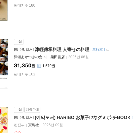
판매지수 180
수입
津輕傳承料理 人寄せの料理
[직수입일서]
[
單行本
]
津輕あかつきの會
저
柴田書店
2026년 08월
31,350
원
1,570원
판매지수 102
수입
예약판매
(예약도서) HARIBO お菓子!?なグミポ-チBOOK
[직수입일서]
편집부
寶島社
2026년 09월