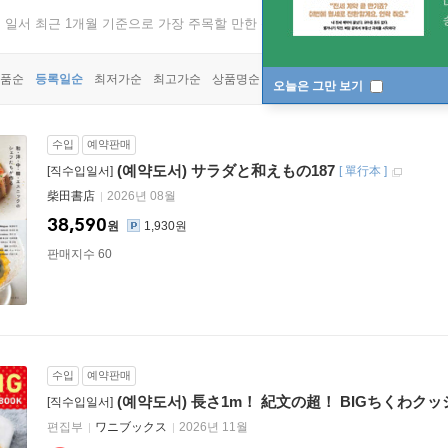
, 일서 최근 1개월 기준으로 가장 주목할 만한 신상품이 집계됩니다.
품순
등록일순
최저가순
최고가순
상품명순
오늘은 그만 보기
수입
예약판매
(예약도서) サラダと和えもの187
[직수입일서]
[
單行本
]
柴田書店
2026년 08월
38,590
원
1,930원
판매지수 60
수입
예약판매
(예약도서) 長さ1m！ 紀文の超！ BIGちくわクッ
[직수입일서]
편집부
ワニブックス
2026년 11월