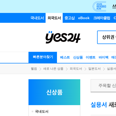
국내도서
외국도서
중고샵
eBook
크레마클럽
C
빠른분야찾기
베스트
신상품
이벤트
바이백
매
웰컴
새로 나온 상품
외국도서
일본도서
실용
주목할 
신상품
실용서
새
국내도서