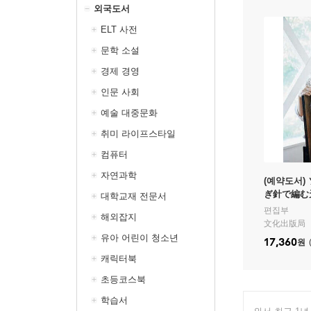
외국도서
ELT 사전
문학 소설
경제 경영
인문 사회
예술 대중문화
취미 라이프스타일
컴퓨터
자연과학
(예약도서)
ぎ針で編む
대학교재 전문서
편집부
해외잡지
文化出版局
유아 어린이 청소년
17,360
원
캐릭터북
초등코스북
학습서