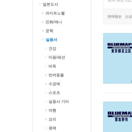
외서 최근 1년
일본도서
라이트노벨
판매량순
신상
만화/애니
문학
실용서
건강
미용/패션
바둑
반려동물
수공예
스포츠
실용서 기타
여행
요리
원예