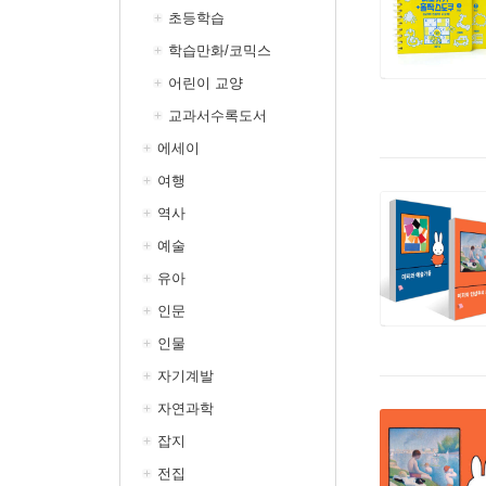
초등학습
학습만화/코믹스
어린이 교양
교과서수록도서
에세이
여행
역사
예술
유아
인문
인물
자기계발
자연과학
잡지
전집