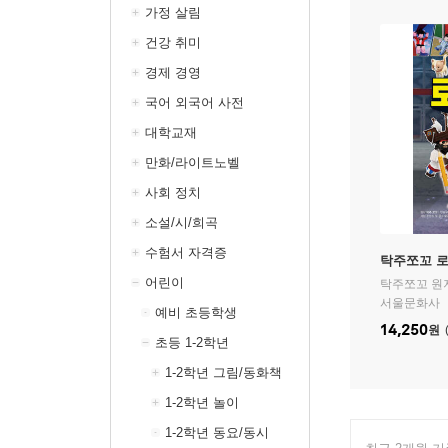
가정 살림
건강 취미
경제 경영
국어 외국어 사전
대학교재
만화/라이트노벨
사회 정치
소설/시/희곡
수험서 자격증
탁주쪼꼬 로
어린이
탁주쪼꼬
원저
서울문화사
예비 초등학생
14,250
원
초등 1-2학년
1-2학년 그림/동화책
1-2학년 놀이
1-2학년 동요/동시