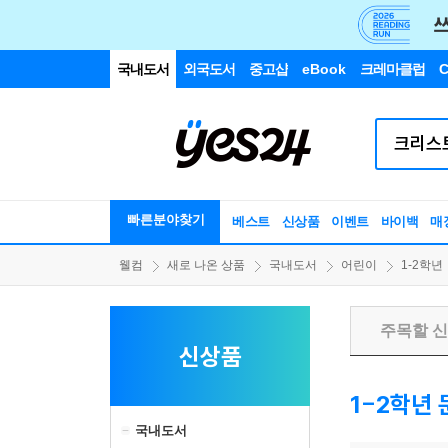
국내도서
외국도서
중고샵
eBook
크레마클럽
C
빠른분야찾기
베스트
신상품
이벤트
바이백
매
웰컴
새로 나온 상품
국내도서
어린이
1-2학년
주목할 
신상품
1-2학년
국내도서