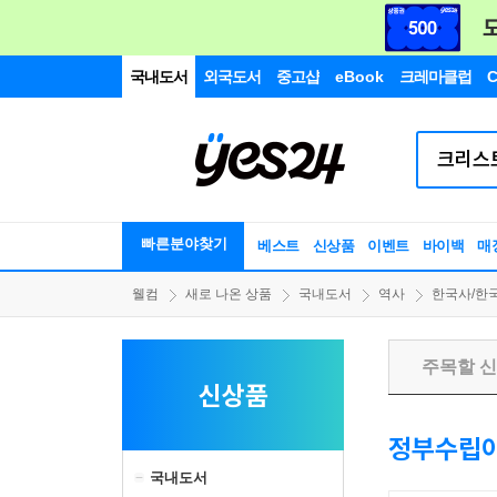
국내도서
외국도서
중고샵
eBook
크레마클럽
C
빠른분야찾기
베스트
신상품
이벤트
바이백
매
웰컴
새로 나온 상품
국내도서
역사
한국사/한
주목할 
신상품
정부수립
국내도서