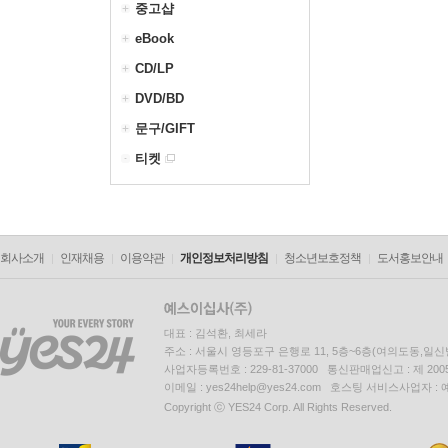
중고샵
eBook
CD/LP
DVD/BD
문구/GIFT
티켓
회사소개
인재채용
이용약관
개인정보처리방침
청소년보호정책
도서홍보안내
대표 : 김석환, 최세라
주소 : 서울시 영등포구 은행로 11, 5층~6층(여의도동,일신
사업자등록번호 : 229-81-37000 통신판매업신고 : 제 200
이메일 : yes24help@yes24.com 호스팅 서비스사업자 :
Copyright ⓒ YES24 Corp. All Rights Reserved.