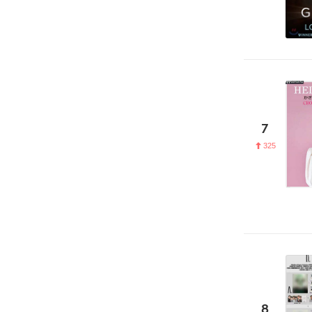
7
325
8