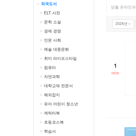
외국도서
당월 온라인과
ELT 사전
문학 소설
2026년
경제 경영
인문 사회
예술 대중문화
취미 라이프스타일
1
컴퓨터
자연과학
대학교재 전문서
해외잡지
유아 어린이 청소년
캐릭터북
초등코스북
학습서