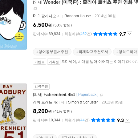
Wonder (미국판) : 줄리아 로버츠 주연 영화 '
[외서]
R. J. 팔라시오
저
Random House
2014년 06월
6,500
원
50
%
9.7
판매지수 69,834
회원리뷰
(
462
건)
#영어공부원서추천
#국제학교추천도서
#영화드라마
오디세이, 시대를 넘어 이어지는 이야기
(26.07.
이벤트
기획전
강력추천
Fahrenheit 451
[외서]
[
Paperback
]
레이 브래드버리
저
Simon & Schuster
2012년 05월
8,200
원
41
%
9.3
판매지수 19,344
회원리뷰
(
44
건)