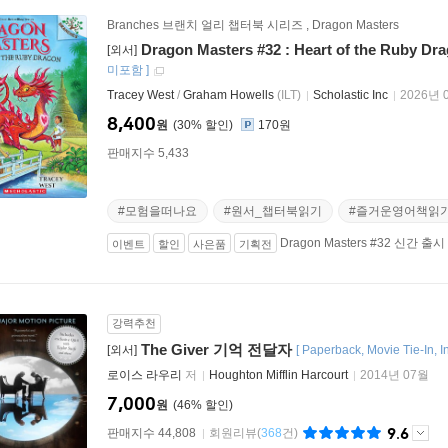
Branches 브랜치 얼리 챕터북 시리즈
,
Dragon Masters
Dragon Masters #32 : Heart of the Ruby Dr
[외서]
미포함
]
Tracey West
/
Graham Howells
(ILT)
Scholastic Inc
2026년 
8,400
원
30
%
170원
판매지수 5,433
#모험을떠나요
#원서_챕터북읽기
#즐거운영어책읽
Dragon Masters #32 신간 출시
이벤트
할인
사은품
기획전
강력추천
The Giver 기억 전달자
[외서]
[
Paperback
Movie Tie-In
I
로이스 라우리
저
Houghton Mifflin Harcourt
2014년 07월
7,000
원
46
%
9.6
판매지수 44,808
회원리뷰
(
368
건)