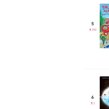
5
346
6
1