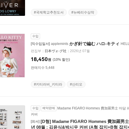
#국제학교추천도서
#뉴베리수상작
수입
かぎ針で編む ハロ-キティ
[직수입일서]
applemints
HEL
편집부
日本ヴォ-グ社
2026년 07월
18,450
원
10
%
판매지수 5,448
#키티러버_키티라
#산리오
수입
예약판매
Madame FIGARO Hommes 費加羅男士 마
커버
[D형] Madame FIGARO Hommes 費加羅
[외서]
년 08월 : 김윤식&박시우 커버 (A형 잡지+B형 잡지