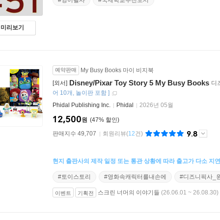
#영어필사
#국제학교추천도서
미리보기
예약판매
My Busy Books 마이 비지북
Disney/Pixar Toy Story 5 My Busy Books
[외서]
디
어 10개
놀이판 포함
]
Phidal Publishing Inc.
Phidal
2026년 05월
12,500
원
47
%
9.8
판매지수 49,707
회원리뷰
(
12
건)
현지 출판사의 제작 일정 또는 통관 상황에 따라 출고가 다소 지연
#토이스토리
#영화속캐릭터를내손에
#디즈니픽사_
스크린 너머의 이야기들
(26.06.01 ~ 26.08.30)
이벤트
기획전