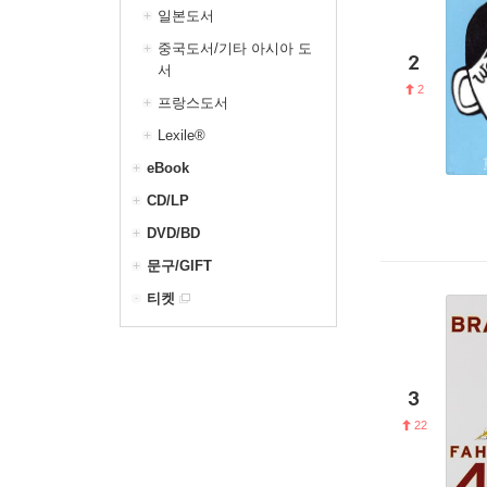
일본도서
중국도서/기타 아시아 도
2
서
2
프랑스도서
Lexile®
eBook
CD/LP
DVD/BD
문구/GIFT
티켓
3
22