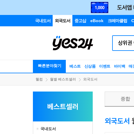
국내도서
외국도서
중고샵
eBook
크레마클럽
C
빠른분야찾기
베스트
신상품
이벤트
바이백
매
웰컴
월별 베스트셀러
외국도서
종합
베스트셀러
외국도서
국내도서