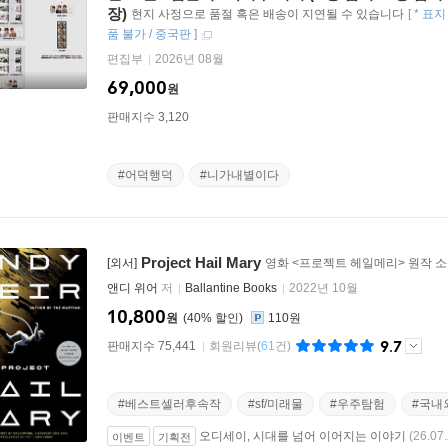
장)
현지 사정으로 품절 혹은 배송이 지연될 수 있습니다
[
* 표
품 불가 / 중국판
]
편집부
2026년 08월
69,000
원
판매지수 3,120
#어덕행덕
#니가내별이다
Project Hail Mary
[외서]
영화 <프로젝트 헤일메리> 원작 
앤디 위어
저
Ballantine Books
2022년 10월
10,800
원
40
%
110원
9.7
판매지수 75,441
회원리뷰
(
61
건)
#베스트셀러후속작
#sf/미래물
#우주탐험
#국내
오디세이, 시대를 넘어 이어지는 이야기
(26.07.
이벤트
기획전