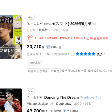
수입
smart(スマ-ト) 2026年9月號
[직수입일서]
편집부
寶島社
2026년 06월
A BATHING APE HYBRID CAMO디자인 대용량토트백
20,710
원
1,040원
9.7
판매지수 111,057
회원리뷰
(
38
건)
#베이프
일본 무크지 & 부록 잡지
(23.01.01 ~ 
이벤트
선착순
기획전
수입
Dancing The Dream
[직수입양서]
[
Hardcover
]
Michael Jackson
저
Doubleday
2009년 07월
49,700
원
18
%
2,490원