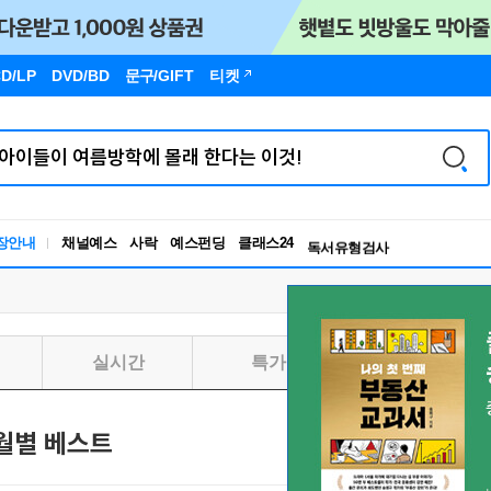
D/LP
DVD/BD
문구
/GIFT
티켓
장안내
채널예스
사락
예스펀딩
클래스24
독서유형검사
RBTI Lab
독서유형검사
실시간
특가
일별
월별 베스트