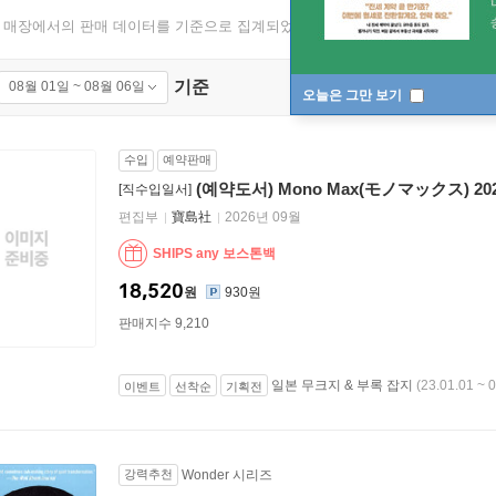
 매장에서의 판매 데이터를 기준으로 집계되었습니다.
기준
08월 01일 ~ 08월 06일
성별
오늘은 그만 보기
수입
예약판매
(예약도서) Mono Max(モノマックス) 2
[직수입일서]
편집부
寶島社
2026년 09월
SHIPS any 보스톤백
18,520
원
930원
판매지수 9,210
일본 무크지 & 부록 잡지
(23.01.01 ~ 
이벤트
선착순
기획전
강력추천
Wonder 시리즈