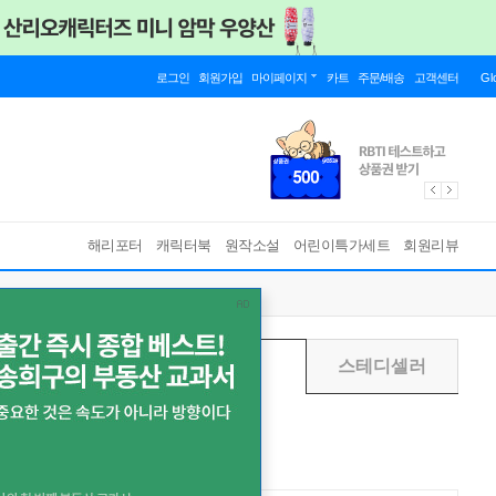
로그인
회원가입
마이페이지
카트
주문/배송
고객센터
Gl
해리포터
캐릭터북
원작소설
어린이특가세트
회원리뷰
주별
월별
스테디셀러