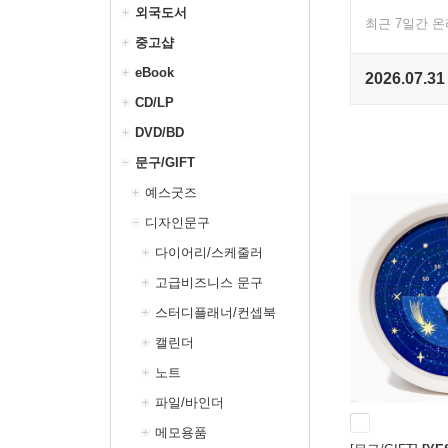
외국도서
최근 7일간 
중고샵
eBook
2026.07.31
CD/LP
DVD/BD
문구/GIFT
예스굿즈
디자인문구
다이어리/스케줄러
고급비즈니스 문구
스터디플래너/컨셉북
캘린더
노트
파일/바인더
메모용품