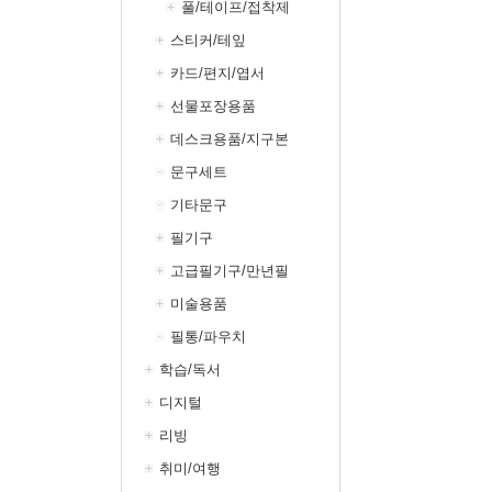
풀/테이프/접착제
스티커/테잎
카드/편지/엽서
선물포장용품
데스크용품/지구본
문구세트
기타문구
필기구
고급필기구/만년필
미술용품
필통/파우치
학습/독서
디지털
리빙
취미/여행