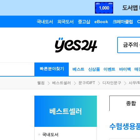
국내도서
외국도서
중고샵
eBook
크레마클럽
C
빠른분야찾기
베스트
신상품
이벤트
바이백
매
웰컴
베스트셀러
문구/GIFT
디자인문구
사무/
종합
베스트셀러
수험생용
국내도서