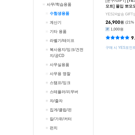
[문구/GIFT]
[Y
사무/학습용품
모트] 몰입 뽀모
말해봐
수험생용품
YES24발송 GIF
26,900
계산기
원
21
%
1,000원
기타 용품
9
라벨기/테이프
구매 시 YES포인트 
복사용지/잉크/건전
지/공CD
사무실용품
사무용 명찰
스탬프/잉크
스테플러/리무버
자/줄자
집게/클립/핀
칼/가위/커터
펀치