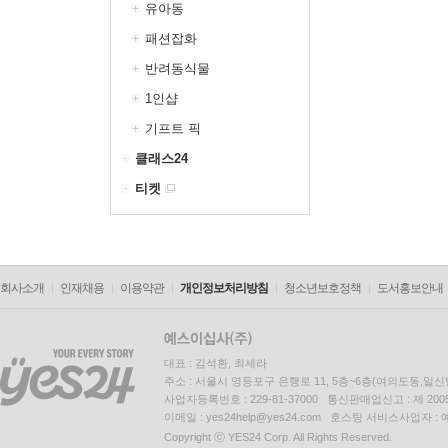
유아동
패션잡화
반려동식물
1인샵
기프트 픽
클래스24
티켓
회사소개
인재채용
이용약관
개인정보처리방침
청소년보호정책
도서홍보안내
대표 : 김석환, 최세라
주소 : 서울시 영등포구 은행로 11, 5층~6층(여의도동,일신
사업자등록번호 : 229-81-37000 통신판매업신고 : 제 200
이메일 : yes24help@yes24.com 호스팅 서비스사업자 :
Copyright ⓒ YES24 Corp. All Rights Reserved.