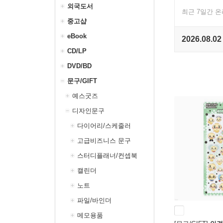
외국도서
최근 7일간 
중고샵
eBook
2026.08.02
CD/LP
DVD/BD
문구/GIFT
예스굿즈
디자인문구
다이어리/스케줄러
고급비즈니스 문구
스터디플래너/컨셉북
캘린더
노트
파일/바인더
메모용품