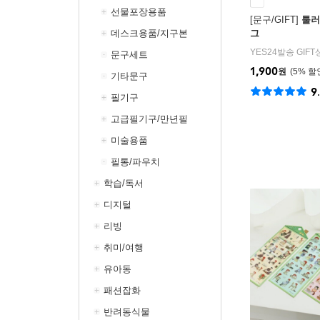
선물포장용품
[문구/GIFT]
툴러
데스크용품/지구본
그
YES24발송 GIF
문구세트
1,900
원
5
%
기타문구
9
필기구
고급필기구/만년필
미술용품
필통/파우치
학습/독서
디지털
리빙
취미/여행
유아동
패션잡화
반려동식물