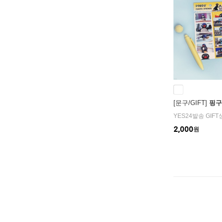
[문구/GIFT]
핑구
YES24발송 GIF
2,000
원