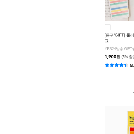
[문구/GIFT]
툴러
그
YES24발송 GIF
1,900
원
5
%
8