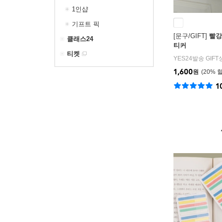
1인샵
기프트 픽
[문구/GIFT]
빨강
클래스24
티커
티켓
YES24발송 GIF
1,600
원
20
%
1