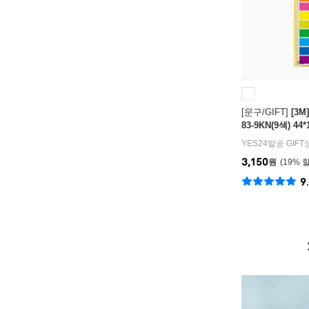
[문구/GIFT]
[3
83-9KN(9색) 44
YES24발송 GIF
3,150
원
19
%
9