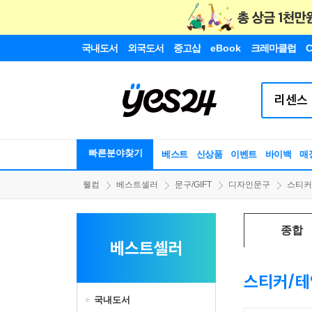
국내도서
외국도서
중고샵
eBook
크레마클럽
C
빠른분야찾기
베스트
신상품
이벤트
바이백
매
웰컴
베스트셀러
문구/GIFT
디자인문구
스티커
종합
베스트셀러
스티커/테
국내도서