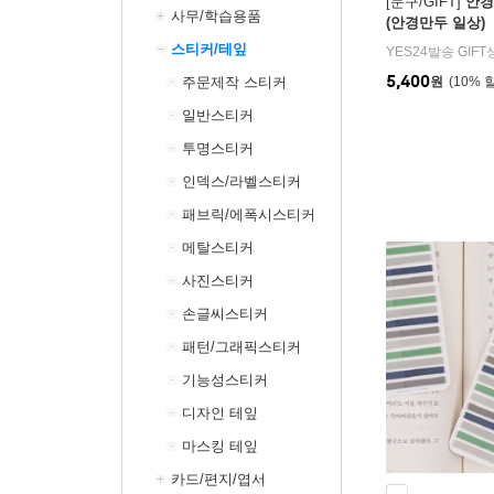
[문구/GIFT]
안경
사무/학습용품
(안경만두 일상)
스티커/테잎
YES24발송 GIF
5,400
주문제작 스티커
원
10
%
일반스티커
투명스티커
인덱스/라벨스티커
패브릭/에폭시스티커
메탈스티커
사진스티커
손글씨스티커
패턴/그래픽스티커
기능성스티커
디자인 테잎
마스킹 테잎
카드/편지/엽서