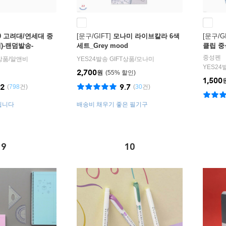
00 고려대/연세대 중
[문구/GIFT]
모나미 라이브칼라 6색
[문구/GI
)-랜덤발송-
세트_Grey mood
클립 중성
중성펜
T상품
/
알앤비
YES24발송 GIFT상품
/
모나미
YES24
2,700
원
55
%
1,500
.2
9.7
(
798
건)
(
30
건)
됩니다
배송비 채우기 좋은 필기구
9
10