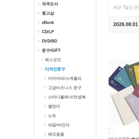
외국도서
최근 7일간 
중고샵
eBook
2026.08.01
CD/LP
DVD/BD
문구/GIFT
예스굿즈
디자인문구
다이어리/스케줄러
고급비즈니스 문구
스터디플래너/컨셉북
캘린더
노트
파일/바인더
메모용품