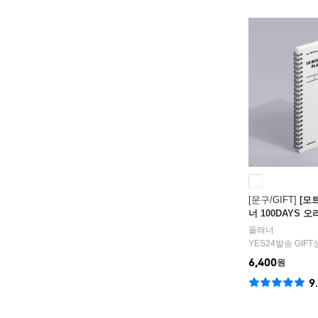
[문구/GIFT]
[모
너 100DAYS 
플래너
YES24발송 GIF
6,400
원
9