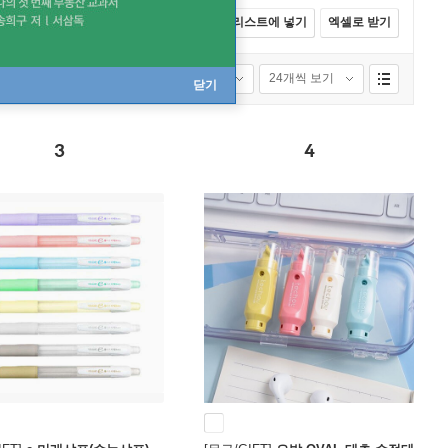
전체선택
카트에 넣기
바로구매
리스트에 넣기
엑셀로 받기
성별
연령별
품절포함
24개씩 보기
닫기
3
4