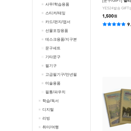
[문구/GIFT]
엘리
사무/학습용품
YES24발송 GIF
스티커/테잎
1,500
원
카드/편지/엽서
9
선물포장용품
데스크용품/지구본
문구세트
기타문구
필기구
고급필기구/만년필
미술용품
필통/파우치
학습/독서
디지털
리빙
취미/여행