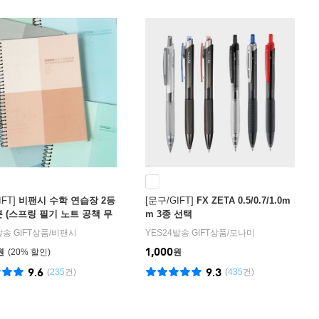
FT]
비팬시 수학 연습장 2등
[문구/GIFT]
FX ZETA 0.5/0.7/1.0m
분 (스프링 필기 노트 공책 무
m 3종 선택
)
발송 GIFT상품
/
비팬시
YES24발송 GIFT상품
/
모나미
1,000
원
20
%
원
9.6
9.3
(
235
건)
(
435
건)