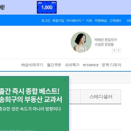
로그인
회원가입
마이페이지
카트
주문/배송
고객센터
Gl
배송비채우기
월간쿠폰
슈퍼특가
re:ssence
문학 디퓨저
주별
월별
스테디셀러