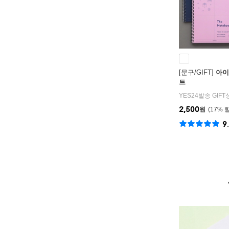
[문구/GIFT]
아이
트
YES24발송 GIF
2,500
원
17
%
9