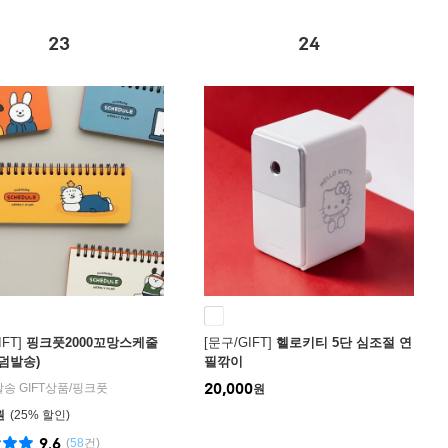
23
24
FT]
핑크풋2000꼬망스케줄
[문구/GIFT]
헬로키티 5단 심조절 연
덤발송)
필깎이
20,000
발송 GIFT상품
/
핑크풋
원
원
25
%
9.6
(
58
건)