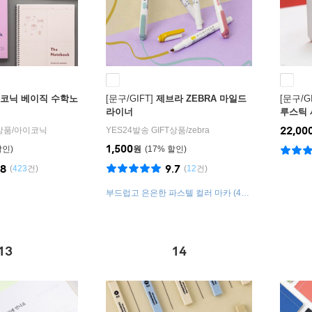
코닉 베이직 수학노
[문구/GIFT]
제브라 ZEBRA 마일드
[문구/GI
라이너
루스틱 
22,00
T상품
/
아이코닉
YES24발송 GIFT상품
/
zebra
1,500
원
17
%
.8
9.7
(
423
건)
(
12
건)
부드럽고 은은한 파스텔 컬러 마카 (40
컬러)
13
14