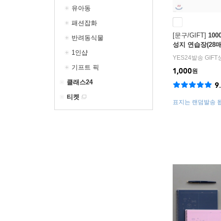
유아동
패션잡화
[문구/GIFT]
10
반려동식물
성지 연습장(28매
1인샵
YES24발송 GIF
기프트 픽
1,000
원
클래스24
9
티켓
표지는 랜덤발송 