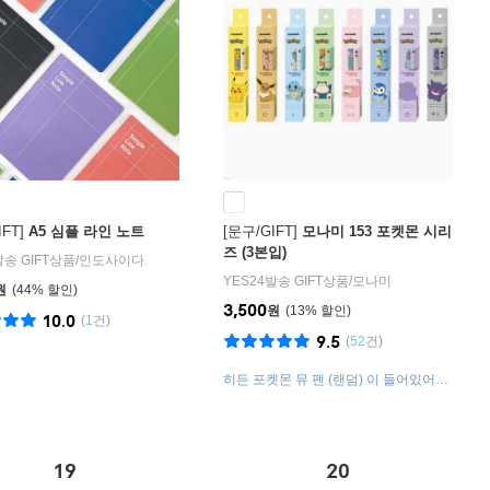
FT]
A5 심플 라인 노트
[문구/GIFT]
모나미 153 포켓몬 시리
즈 (3본입)
발송 GIFT상품
/
인도사이다
YES24발송 GIFT상품
/
모나미
원
44
%
3,500
원
13
%
10.0
(
1
건)
9.5
(
52
건)
히든 포켓몬 뮤 펜 (랜덤) 이 들어있어요!
(5% 확률)
19
20