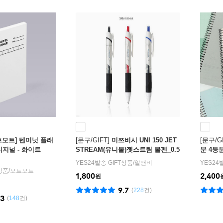
트모트] 텐미닛 플래
[문구/GIFT]
미쯔비시 UNI 150 JET
[문구/GI
오리지널 - 화이트
STREAM(유니볼)젯스트림 볼펜_0.5
분 4등
mm_블랙
지 오답
YES24발송 GIFT상품
/
알앤비
YES24
T상품
/
모트모트
1,800
2,400
원
9.7
(
228
건)
.3
(
148
건)