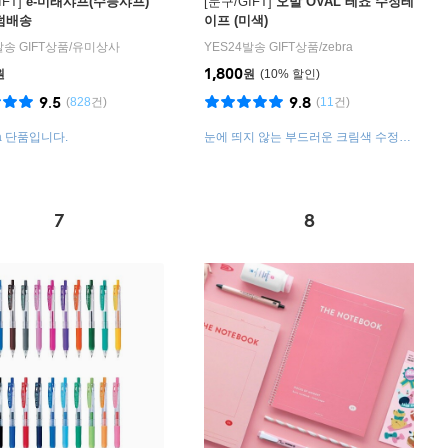
FT]
e-미래샤프(수능샤프)
[문구/GIFT]
오발 OVAL 테쵸 수정테
덤배송
이프 (미색)
발송 GIFT상품
/
유미상사
YES24발송 GIFT상품
/
zebra
1,800
원
원
10
%
9.5
9.8
(
828
건)
(
11
건)
a 단품입니다.
눈에 띄지 않는 부드러운 크림색 수정테
이프
7
8