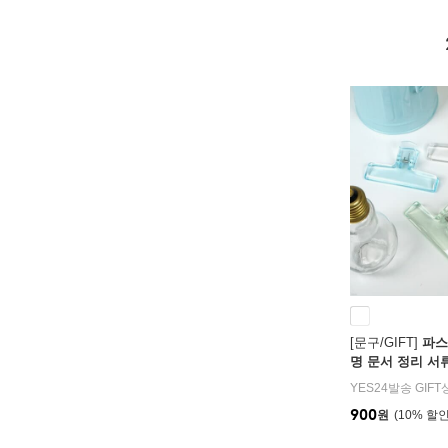
[문구/GIFT]
파스
명 문서 정리 서
YES24발송 GIF
900
원
10
%