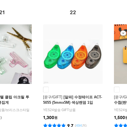
21
22
텔 클립 아크릴 투
[문구/GIFT]
[알파] 수정테이프 ACT-
[문구/GI
류집게
5055 (5mmx5M) 색상랜덤 1입
수첩(랜
T상품
/
브리스크스타일
YES24발송 GIFT상품
YES24
1,300
1,500
원
9.7
(
494
건)