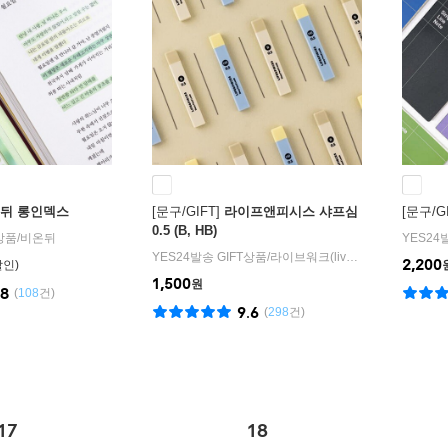
뒤 롱인덱스
[문구/GIFT]
라이프앤피시스 샤프심
[문구/GI
0.5 (B, HB)
T상품
/
비온뒤
YES24
YES24발송 GIFT상품
/
라이브워크(livework)
2,200
1,500
원
.8
(
108
건)
9.6
(
298
건)
17
18