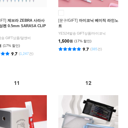
FT]
제브라 ZEBRA 사라사
[문구/GIFT]
아이코닉 베이직 라인노
펜 0.5mm SARASA CLIP
트
YES24발송 GIFT상품
/
아이코닉
발송 GIFT상품
/
알앤비
1,500
원
17
%
원
17
%
9.7
(
385
건)
9.7
(
1,247
건)
11
12