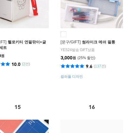
FT]
헬로키티 연필깎이+글
[문구/GIFT]
썸라이크 메쉬 필통
세트
YES24발송 GIFT상품
0
원
3,000
원
25
%
10.0
(
2
건)
9.6
(
137
건)
컬러풀 디자인
15
16