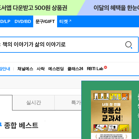
D/LP
DVD/BD
문구
/GIFT
티켓
독서유형검사
RBTI Lab
장안내
채널예스
사락
예스펀딩
클래스24
독서유형검사
실시간
특가
일별
구
종합 베스트