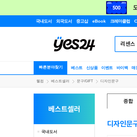
국내도서
외국도서
중고샵
eBook
크레마클럽
C
빠른분야찾기
베스트
신상품
이벤트
바이백
매
웰컴
베스트셀러
문구/GIFT
디자인문구
종합
베스트셀러
디자인문
국내도서