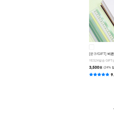
[문구/GIFT]
비온
YES24발송 GIF
3,500
원
24
%
9