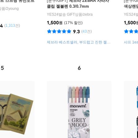
트 스프링 유선노트
[문구/GIFT]
제브라 ZEBRA 사라사
[문구/GI
클립 젤볼펜 0.3/0.7mm
색상랜
T상품
/
2young
YES24발송 GIFT상품
/
zebra
YES24
1,500
1,500
원
17
%
.4
(
1,313
건)
9.3
(
43
건)
제브라 베스트셀러, 부드럽고 진한 젤볼
샤프 1e
펜
5
6