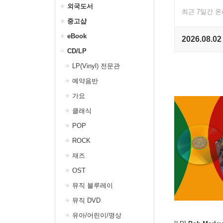
외국도서
최근 7일간 
중고샵
eBook
2026.08.02
CD/LP
LP(Vinyl) 전문관
예약음반
가요
클래식
POP
ROCK
재즈
OST
뮤직 블루레이
뮤직 DVD
유아/어린이/명상