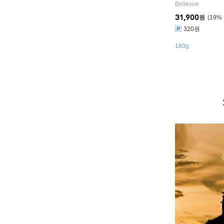
Bellevue
31,900
원
19
%
320원
180g