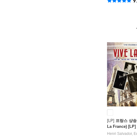
9
[LP]
프랑스 샹송 
La France) [LP]
Henri Salvador
,
Ed