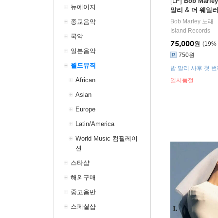
[LP]
Bob Marley
뉴에이지
말리 & 더 웨일러스
2 LP]
종교음악
Bob Marley
노래
Island Records
국악
75,000
원
19
%
일본음악
750원
월드뮤직
밥 말리 사후 첫 
African
일시품절
Asian
Europe
Latin/America
World Music 컴필레이
션
스타샵
해외구매
중고음반
스페셜샵