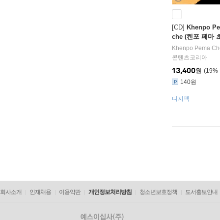
[CD]
Khenpo Pe
che (켄포 페마 
진언 정선: 원만
Khenpo Pema Ch
師 祈請文)
콘텐츠코리아
13,400
원
19
%
140원
디지팩
회사소개
인재채용
이용약관
개인정보처리방침
청소년보호정책
도서홍보안내