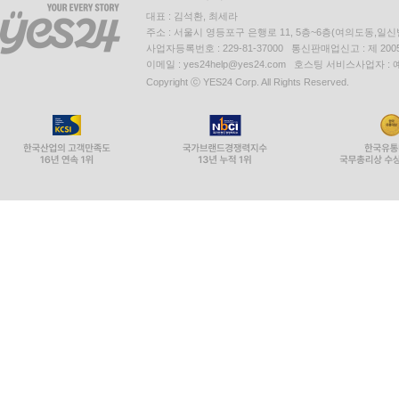
대표 : 김석환, 최세라
주소 : 서울시 영등포구 은행로 11, 5층~6층(여의도동,일신
사업자등록번호 : 229-81-37000 통신판매업신고 : 제 200
이메일 : yes24help@yes24.com 호스팅 서비스사업자 :
Copyright ⓒ YES24 Corp. All Rights Reserved.