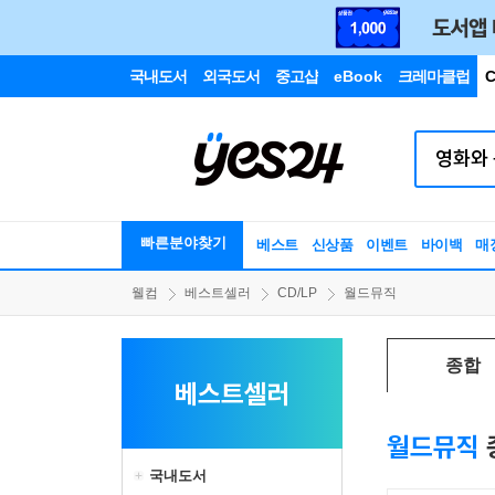
국내도서
외국도서
중고샵
eBook
크레마클럽
C
빠른분야찾기
베스트
신상품
이벤트
바이백
매
웰컴
베스트셀러
CD/LP
월드뮤직
종합
베스트셀러
월드뮤직
국내도서