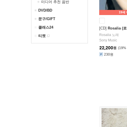
미디어 추천 음반
DVD/BD
19세
문구/GIFT
클래스24
[CD]
Rosalia (
Rosalia
노래
티켓
Sony Music
22,200
원
19
%
230원