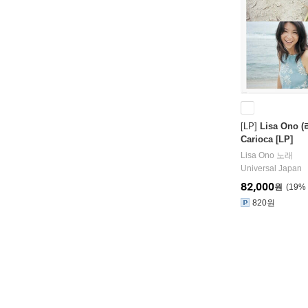
[LP]
Lisa Ono 
Carioca [LP]
Lisa Ono
노래
Universal Japan
82,000
원
19
%
820원