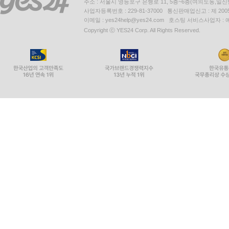
주소 : 서울시 영등포구 은행로 11, 5층~6층(여의도동,일신
사업자등록번호 : 229-81-37000 통신판매업신고 : 제 200
이메일 : yes24help@yes24.com 호스팅 서비스사업자 :
Copyright ⓒ YES24 Corp. All Rights Reserved.