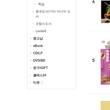
4
학습
중국도서/기타 아시아 도
서
프랑스도서
Lexile®
중고샵
eBook
CD/LP
5
DVD/BD
문구/GIFT
클래스24
티켓