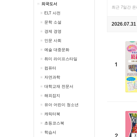
외국도서
최근 7일간 
ELT 사전
문학 소설
2026.07.31
경제 경영
인문 사회
예술 대중문화
취미 라이프스타일
1
컴퓨터
자연과학
대학교재 전문서
해외잡지
유아 어린이 청소년
캐릭터북
초등코스북
학습서
2