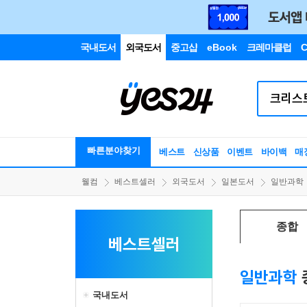
국내도서
외국도서
중고샵
eBook
크레마클럽
C
빠른분야찾기
베스트
신상품
이벤트
바이백
매
웰컴
베스트셀러
외국도서
일본도서
일반과학
종합
베스트셀러
일반과학
국내도서