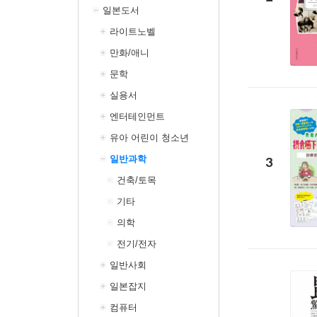
일본도서
라이트노벨
만화/애니
문학
실용서
엔터테인먼트
유아 어린이 청소년
일반과학
3
건축/토목
기타
의학
전기/전자
일반사회
일본잡지
컴퓨터