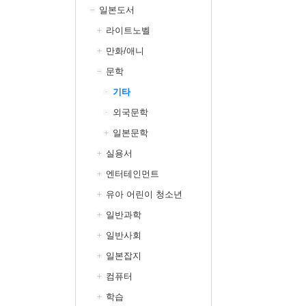
일본도서
라이트노벨
만화/애니
문학
기타
외국문학
일본문학
실용서
엔터테인먼트
유아 어린이 청소년
일반과학
일반사회
일본잡지
컴퓨터
학습