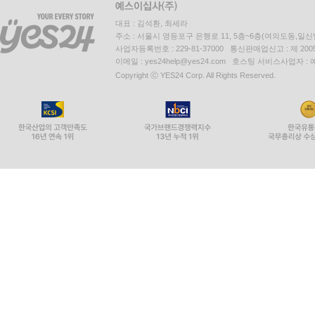
대표 : 김석환, 최세라
주소 : 서울시 영등포구 은행로 11, 5층~6층(여의도동,일신
사업자등록번호 : 229-81-37000 통신판매업신고 : 제 200
이메일 : yes24help@yes24.com 호스팅 서비스사업자 :
Copyright ⓒ YES24 Corp. All Rights Reserved.