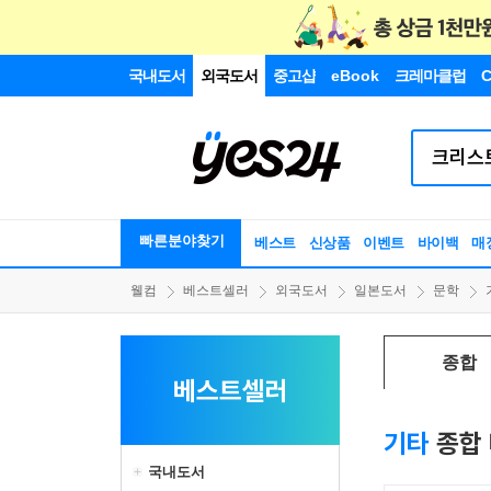
국내도서
외국도서
중고샵
eBook
크레마클럽
C
빠른분야찾기
베스트
신상품
이벤트
바이백
매
웰컴
베스트셀러
외국도서
일본도서
문학
종합
베스트셀러
기타
종합
국내도서