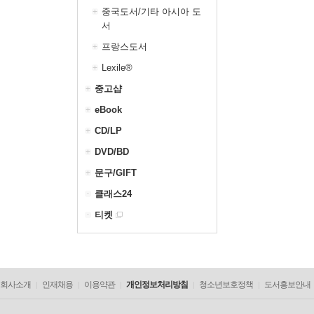
중국도서/기타 아시아 도
서
프랑스도서
Lexile®
중고샵
eBook
CD/LP
DVD/BD
문구/GIFT
클래스24
티켓
회사소개
인재채용
이용약관
개인정보처리방침
청소년보호정책
도서홍보안내