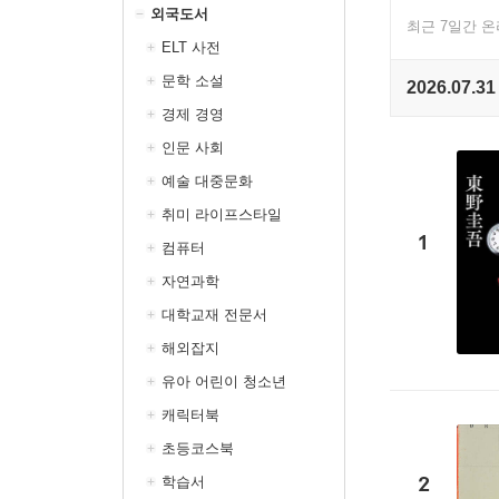
외국도서
최근 7일간 
ELT 사전
문학 소설
2026.07.31
경제 경영
인문 사회
예술 대중문화
취미 라이프스타일
1
컴퓨터
자연과학
대학교재 전문서
해외잡지
유아 어린이 청소년
캐릭터북
초등코스북
2
학습서