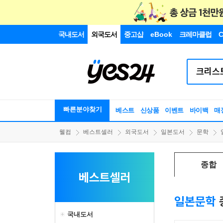
국내도서
외국도서
중고샵
eBook
크레마클럽
C
빠른분야찾기
베스트
신상품
이벤트
바이백
매
웰컴
베스트셀러
외국도서
일본도서
문학
종합
베스트셀러
일본문학
국내도서