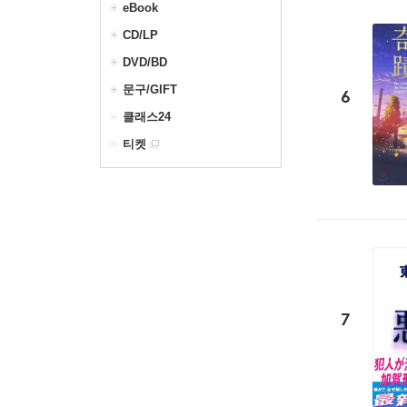
eBook
CD/LP
DVD/BD
문구/GIFT
6
클래스24
티켓
7