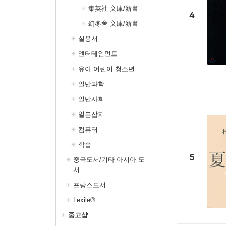
集英社 文庫/新書
4
幻冬舍 文庫/新書
실용서
엔터테인먼트
유아 어린이 청소년
일반과학
일반사회
일본잡지
컴퓨터
학습
5
중국도서/기타 아시아 도
서
프랑스도서
Lexile®
중고샵