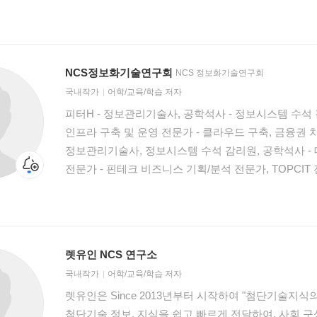
정보시스템 수석감리원, 정보통신산업진흥원(NIPA) 평
정보통신 분야 검토위원, 컴퓨터시스템응용기술사, 정
저자)
NCS정보화기술연구회
NCS 정보화기술연구회
국내작가
어학/교육/학습 저자
피터H - 정보관리기술사, 공학석사 - 정보시스템 수석 감
인프라 구축 및 운영 전문가 - 클라우드 구축, 금융권 차세대 P
정보관리기술사, 정보시스템 수석 감리원, 공학석사 -
전문가 - 핀테크 비즈니스 기획/분석 전문가, TOPCIT 전문강사 서대열 - 
공학석사 - PMP(프로젝트관리전문가), 정보보안기사 - 
PAN/LAN/WAN 통신 시스템 전문가 김치훈 - 정보관리기술사, 정보시스템 수석 감리원 -
응용 소프트웨어 아키텍트(Java) - 공공, B2B, B2C 웹서
정보관리기술사, 정보시스템 수석 감리원 - PMP(프
렛유인 NCS 연구소
CISA(정보시스템감사사) - 클라우드 네이티브 컴퓨팅
국내작가
어학/교육/학습 저자
강사 명석재 - 정보관리기술사, 정보시스템 수석 감리원, 공학석사 -
렛유인은 Since 2013년부터 시작하여 "첨단기술지
PMP(프로젝트관리전문가), CISA(정보시스템감사사)
첨단기술 정보, 지식을 쉽고 빠르게 전달하여, 사회 
수상(2015) - 현, 한국정보화기술㈜ 대표이사