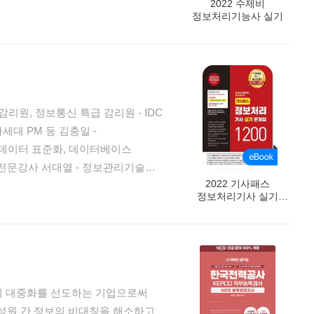
2022 수제비
가위원) ■ 김학배 기술사(NCS
정보처리기능사 실기
보통신기술사, 수제비 시리즈 대표
리원, 정보통신 특급 감리원 - IDC
M 등 김충일 -
 데이터 표준화, 데이터베이스
정보관리기술사,
2022 기사패스
RTOS/IoT/임베디드 개발 전문가 -
정보처리기사 실기
문제집 1200
비스 구축/운영 전문가 정철 -
로젝트관리전문가),
 전문가 - 리눅스 재단 클라우드 공인
식의 대중화를 선도하는 기업으로써
 - 금융위원회 위원장(장관상) 표창
구성원 간 정보의 비대칭을 해소하고