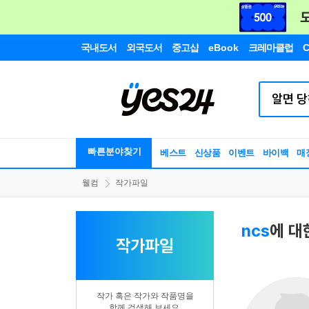
국내도서
외국도서
중고샵
eBook
크레마클럽
C
빠른분야찾기
베스트
신상품
이벤트
바이백
매
웰컴
작가파일
ncs
에 대
작가파일
작가 혹은 작가와 작품명을
함께 검색해 보세요.