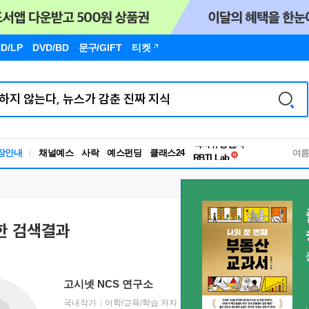
D/LP
DVD/BD
문구
/GIFT
티켓
독서유형검사
장안내
채널예스
사락
예스펀딩
클래스24
RBTI Lab
여
독서유형검사
한 검색결과
고시넷 NCS 연구소
국내작가
어학/교육/학습 저자