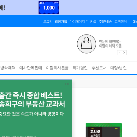
로그인
회원가입
마이페이지
카트
주문/배송
고객센터
Gl
름방학혜택
예사단독판매
이달의사은품
특가할인
추천도서
대량/법인