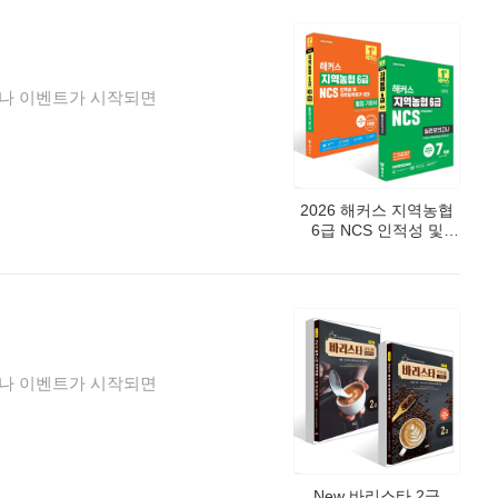
거나 이벤트가 시작되면
2026 해커스 지역농협
6급 NCS 인적성 및
직무능력평가+면접
통합 기본서
+실전모의고사 7회분
세트
거나 이벤트가 시작되면
New 바리스타 2급