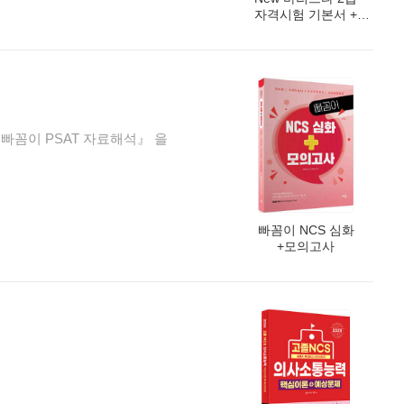
자격시험 기본서 +
예상문제집 세트
 빠꼼이 PSAT 자료해석』 을
빠꼼이 NCS 심화
+모의고사