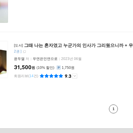
그때 나는 혼자였고 누군가의 인사가 그리웠으니까 + 
[도서]
2권
]
윤두열
저
우연은인연으로
2023년 06월
31,500
원
10
%
1,750원
9.3
회원리뷰
(
14
건)
1