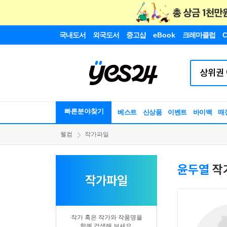
국내도서
외국도서
중고샵
eBook
크레마클럽
C
빠른분야찾기
베스트
신상품
이벤트
바이백
매
웰컴
작가파일
윤두열
작
작가파일
작가 혹은 작가와 작품명을
함께 검색해 보세요.