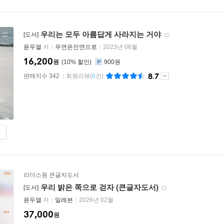
우리는 모두 아름답게 사라지는 거야
[도서]
윤두열
저
우연은인연으로
2023년 06월
16,200
원
10
%
900원
8.7
판매지수 342
회원리뷰
(
6
건)
리더스원 큰글자도서
우리 밝은 쪽으로 걷자 (큰글자도서)
[도서]
윤두열
저
일레븐
2026년 02월
37,000
원