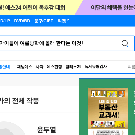
D/LP
DVD/BD
문구
/GIFT
티켓
독서유형검사
장안내
채널예스
사락
예스펀딩
클래스24
RBTI Lab
여
독서유형검사
가의 전체 작품
윤두열