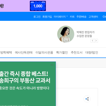
로그인
회원가입
마이페이지
카트
주문/배송
고객센터
Gl
름방학혜택
예사단독판매
이달의사은품
특가할인
추천도서
대량/법인