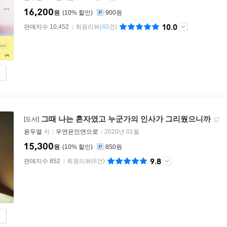
16,200
원
10
%
900원
10.0
판매지수 10,452
회원리뷰
(
40
건)
그때 나는 혼자였고 누군가의 인사가 그리웠으니까
[도서]
윤두열
저
우연은인연으로
2020년 01월
15,300
원
10
%
850원
9.8
판매지수 852
회원리뷰
(
8
건)