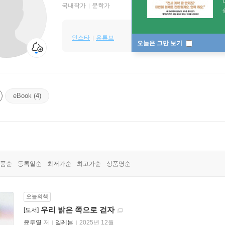
국내작가
문학가
인스타
유튜브
오늘은 그만 보기
eBook (4)
품순
등록일순
최저가순
최고가순
상품명순
오늘의책
우리 밝은 쪽으로 걷자
[도서]
윤두열
저
일레븐
2025년 12월